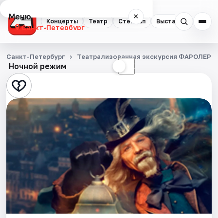
Меню
×
Концерты
Театр
Стендап
Выставки
Квест
Санкт-Петербург
Концерты
Санкт-Петербург
Театрализованная экскурсия ФАРОЛЕРО
Ночной режим
☀
☾
Театр
Стендап
Выставки
Квесты
Экскурсии
Спорт
События