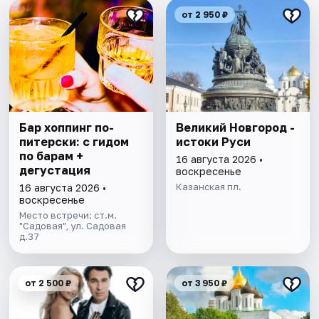
от 2 950 ₽
Бар хоппинг по-
Великий Новгород -
питерски: с гидом
истоки Руси
по барам +
16 августа 2026 •
дегустация
воскресенье
Казанская пл.
16 августа 2026 •
воскресенье
Место встречи: ст.м.
"Садовая", ул. Садовая
д.37
от 2 500 ₽
от 3 950 ₽