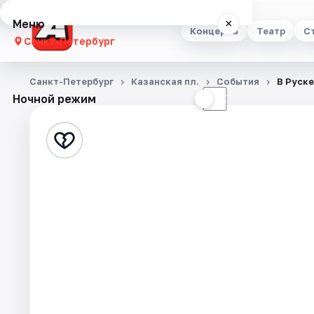
Меню
×
Концерты
Театр
С
Санкт-Петербург
Концерты
Санкт-Петербург
Казанская пл.
События
В Руск
Ночной режим
☀
☾
Театр
Стендап
Выставки
Квесты
Экскурсии
Спорт
События