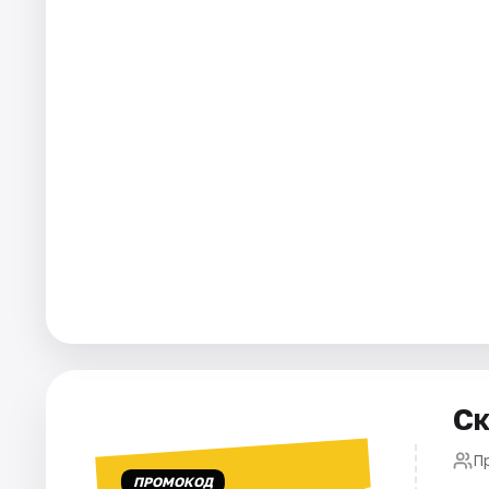
Города
Площадки
Артисты
Рейтинги
Ск
П
ПРОМОКОД