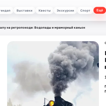
тендап
Выставки
Квесты
Экскурсии
Спорт
Ещё
еалу на ретропоезде: Водопады и мраморный каньон