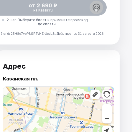
от 2 690 ₽
на Kassir.ru
2 шаг. Выберите билет и примените промокод
до оплаты
 erid: 25H8d7vbP8SRTvHZrUcdLB.
Действует до 31 августа 2026
Адрес
Казанская пл.