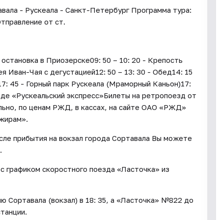
вала - Рускеала - Санкт-Петербург Программа тура:
Отправление от ст.
остановка в Приозерске09: 50 – 10: 20 - Крепость
я Иван-Чая с дегустацией12: 50 – 13: 30 - Обед14: 15
 17: 45 - Горный парк Рускеала (Мраморный Каньон)17:
езде «Рускеальский экспресс»Билеты на ретропоезд от
ьно, по ценам РЖД, в кассах, на сайте ОАО «РЖД»
жирам».
осле прибытия на вокзал города Сортавала Вы можете
.
с графиком скоростного поезда «Ласточка» из
 Сортавала (вокзал) в 18: 35, а «Ласточка» №822 до
станции.