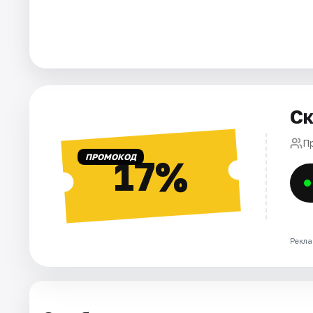
Города
Площадки
Артисты
Ск
Рейтинги
П
ПРОМОКОД
17%
Рекла