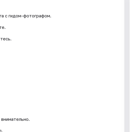
га с гидом-фотографом.
те.
тесь.
 внимательно.
д.