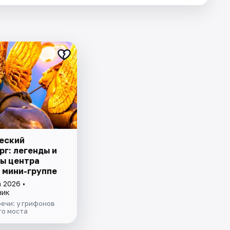
еский
рг: легенды и
ы центра
в мини-группе
 2026 •
ник
ечи: у грифонов
го моста