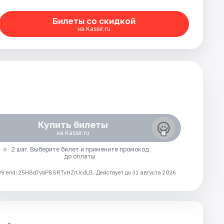
Билеты со скидкой
на Kassir.ru
Купить билеты
на Kassir.ru
2 шаг. Выберите билет и примените промокод
до оплаты
 erid: 25H8d7vbP8SRTvHZrUcdLB.
Действует до 31 августа 2026