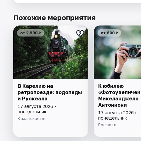
Похожие мероприятия
от 2 890 ₽
от 600 ₽
В Карелию на
К юбилею
ретропоезде: водопады
«Фотоувеличен
и Рускеала
Микеланджело
Антониони
17 августа 2026 •
понедельник
17 августа 2026 •
понедельник
Казанская пл.
Росфото