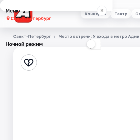
Меню
×
Концерты
Театр
С
Санкт-Петербург
Концерты
Санкт-Петербург
Место встречи: У входа в метро Адми
Ночной режим
☀
☾
Театр
Стендап
Выставки
Квесты
Экскурсии
Спорт
События