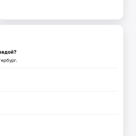
надой?
тербург.