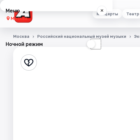
Меню
×
Концерты
Театр
Москва
Концерты
Москва
Российский национальный музей музыки
Эк
Ночной режим
☀
☾
Театр
Стендап
Выставки
Квесты
Экскурсии
Спорт
События