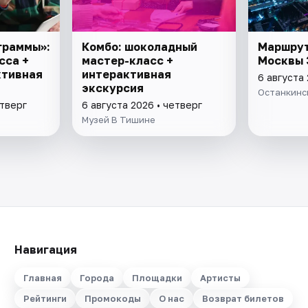
граммы»:
Комбо: шоколадный
Маршрут
сса +
мастер-класс +
Москвы 
ктивная
интерактивная
6 августа 
экскурсия
Останкинс
етверг
6 августа 2026 • четверг
Музей В Тишине
Навигация
Главная
Города
Площадки
Артисты
Рейтинги
Промокоды
О нас
Возврат билетов