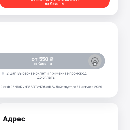
на Kassir.ru
от 550 ₽
на Kassir.ru
2 шаг. Выберите билет и примените промокод
до оплаты
 erid: 25H8d7vbP8SRTvHZrUcdLB.
Действует до 31 августа 2026
Адрес