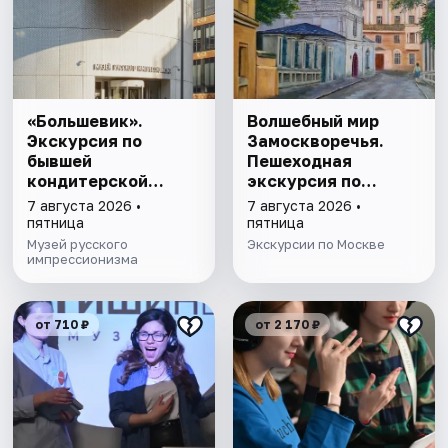
«Большевик».
Волшебный мир
Экскурсия по
Замоскворечья.
бывшей
Пешеходная
кондитерской
экскурсия по
фабрике
Москве
7 августа 2026 •
7 августа 2026 •
пятница
пятница
Музей русского
Экскурсии по Москве
импрессионизма
от 710 ₽
от 2 170 ₽