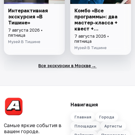
Интерактивная
Комбо «Все
экскурсия «В
программы»: два
Тишине»
мастер-класса +
квест +
7 августа 2026 •
интерактивная
пятница
7 августа 2026 •
экскурсия
пятница
Музей В Тишине
Музей В Тишине
→
Все экскурсии в Москве
Навигация
Главная
Города
Самые яркие события в
Площадки
Артисты
вашем городе.