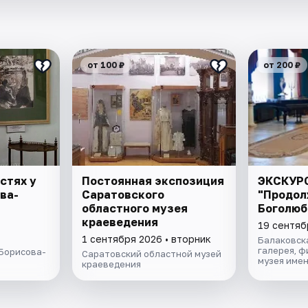
от 100 ₽
от 200 ₽
стях у
Постоянная экспозиция
ЭКСКУР
ва-
Саратовского
"Продол
областного музея
Боголюб
краеведения
19 сентяб
1 сентября 2026 • вторник
Балаковск
галерея, 
 Борисова-
Саратовский областной музей
музея имен
краеведения