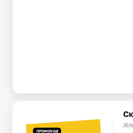
Города
Площадки
Артисты
Рейтинги
Ск
П
ПРОМОКОД