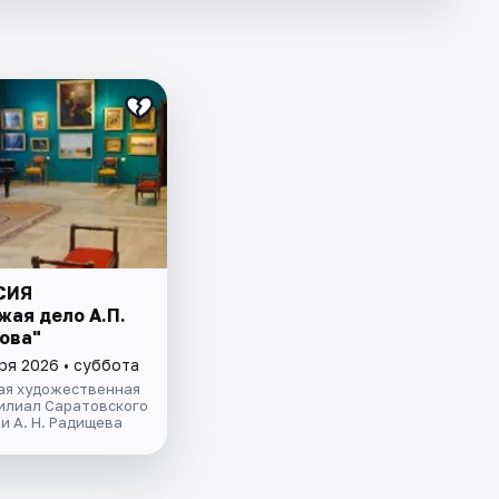
СИЯ
жая дело А.П.
ова"
ря 2026 • суббота
ая художественная
филиал Саратовского
и А. Н. Радищева