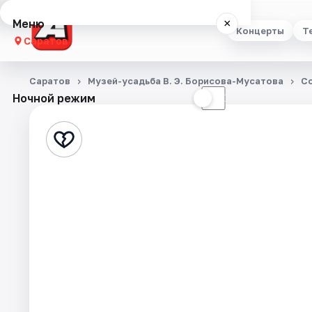
Меню
×
Концерты
Т
Саратов
Концерты
Саратов
Музей-усадьба В. Э. Борисова-Мусатова
С
Ночной режим
☀
☾
Театр
Стендап
Выставки
Квесты
Экскурсии
События