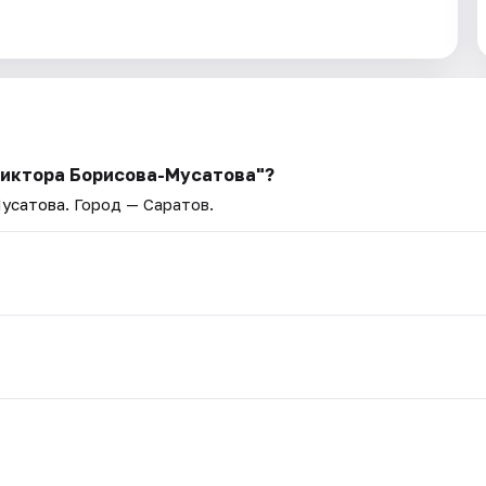
 Виктора Борисова-Мусатова"?
Мусатова
. Город — Саратов.
.