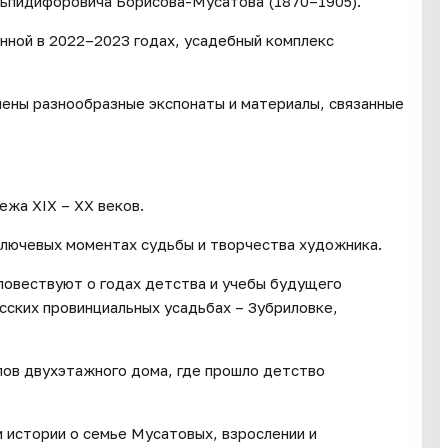
ьпидифоровича Борисова-Мусатова (1870–1905).
нной в 2022–2023 годах, усадебный комплекс
влены разнообразные экспонаты и материалы, связанные
ежа XIХ – ХХ веков.
ключевых моментах судьбы и творчества художника.
повествуют о годах детства и учебы будущего
сских провинциальных усадьбах – Зубриловке,
лов двухэтажного дома, где прошло детство
и истории о семье Мусатовых, взрослении и