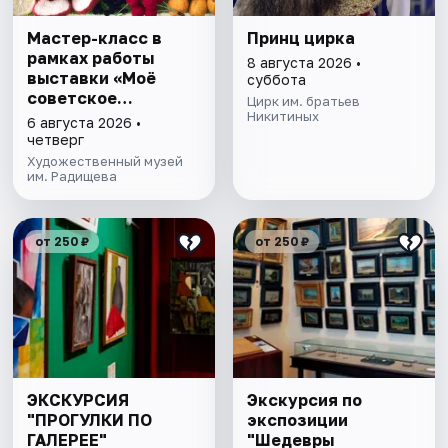
Мастер-класс в
Принц цирка
рамках работы
8 августа 2026 •
выставки «Моё
суббота
советское
Цирк им. братьев
детство»
Никитиных
6 августа 2026 •
четверг
Художественный музей
им. Радищева
от 250 ₽
от 250 ₽
ЭКСКУРСИЯ
Экскурсия по
"ПРОГУЛКИ ПО
экспозиции
ГАЛЕРЕЕ"
"Шедевры