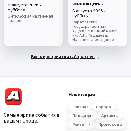
коллекции
8 августа 2026 •
Радищевского
суббота
8 августа 2026 •
музея"
суббота
Энгельсская картинная
галерея
Саратовский
государственный
художественный музей
им. А.Н. Радищева,
Историческое здание
→
Все мероприятия в Саратове
Навигация
Главная
Города
Самые яркие события в
Площадки
Артисты
вашем городе.
Рейтинги
Промокоды