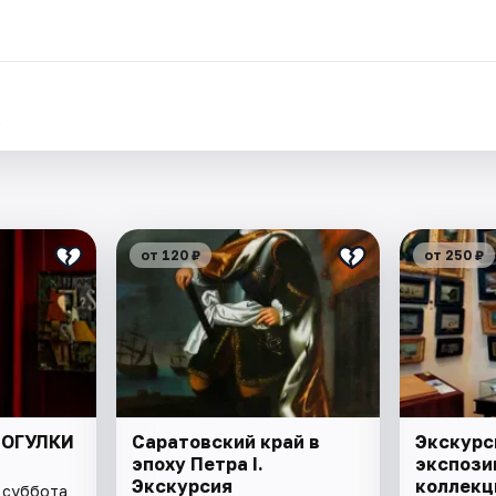
.
от 120 ₽
от 250 ₽
РОГУЛКИ
Саратовский край в
Экскурс
эпоху Петра I.
экспози
Экскурсия
коллекц
 суббота