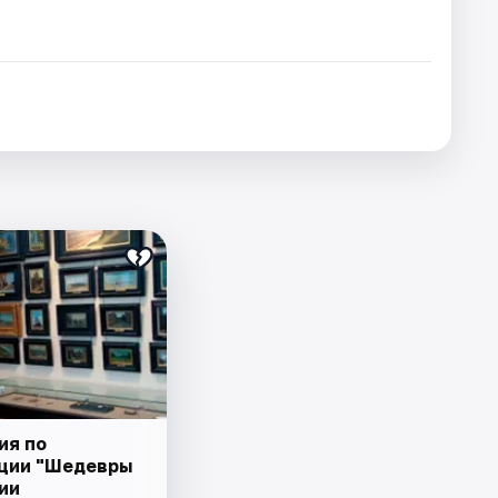
ия по
ции "Шедевры
ии