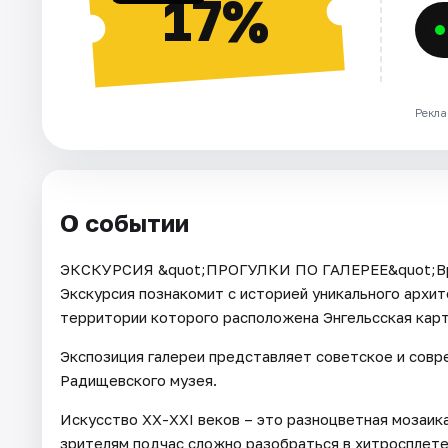
17%
Рекла
О событии
ЭКСКУРСИЯ &quot;ПРОГУЛКИ ПО ГАЛЕРЕЕ&quot;Врем
Экскурсия познакомит с историей уникального архит
территории которого расположена Энгельсская карт
Экспозиция галереи представляет советское и совр
Радищевского музея.
Искусство ХХ-XXI веков – это разноцветная мозаика
зрителям подчас сложно разобраться в хитросплет