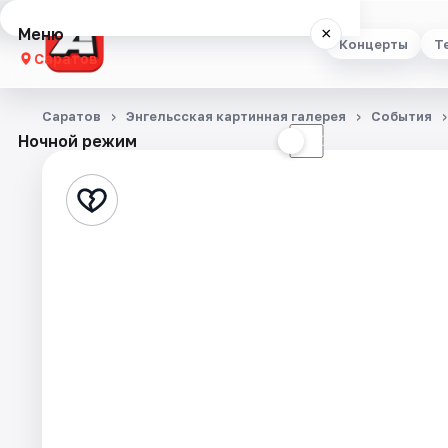
Меню
×
Концерты
Т
Саратов
Концерты
Саратов
Энгельсская картинная галерея
События
Ночной режим
☀
☾
Театр
Стендап
Выставки
Квесты
Экскурсии
События