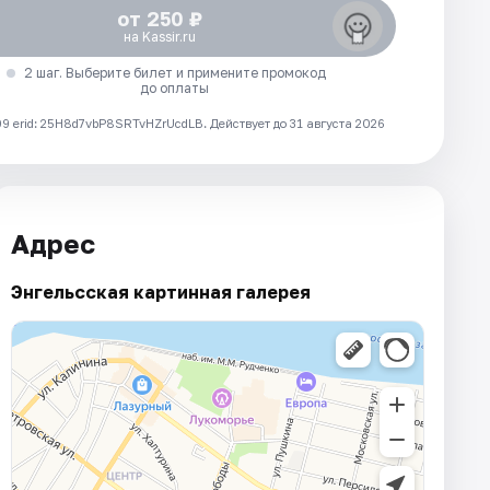
от 250 ₽
на Kassir.ru
2 шаг. Выберите билет и примените промокод
до оплаты
 erid: 25H8d7vbP8SRTvHZrUcdLB.
Действует до 31 августа 2026
Адрес
Энгельсская картинная галерея