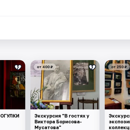
.
от 400 ₽
от 250 ₽
РОГУЛКИ
Экскурсия "В гостях у
Экскурс
Виктора Борисова-
экспози
Мусатова"
коллекц