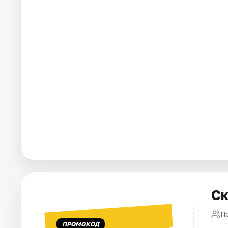
Города
Площадки
Артисты
Рейтинги
Ск
П
ПРОМОКОД