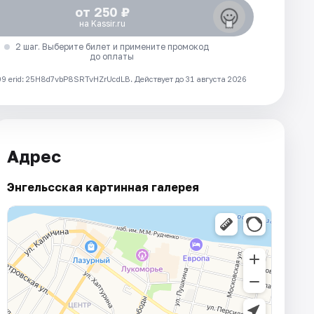
от 250 ₽
на Kassir.ru
2 шаг. Выберите билет и примените промокод
до оплаты
 erid: 25H8d7vbP8SRTvHZrUcdLB.
Действует до 31 августа 2026
Адрес
Энгельсская картинная галерея