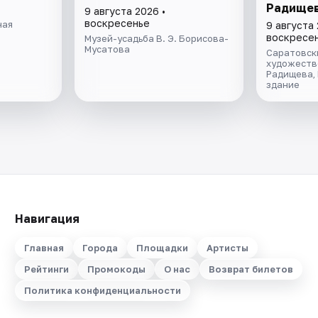
Радищев
9 августа 2026 •
воскресенье
ная
9 августа 
воскресе
Музей-усадьба В. Э. Борисова-
Мусатова
Саратовск
художестве
Радищева,
здание
Навигация
Главная
Города
Площадки
Артисты
Рейтинги
Промокоды
О нас
Возврат билетов
Политика конфиденциальности