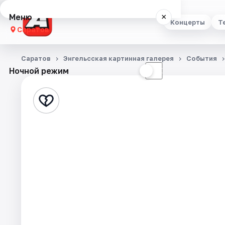
Меню
×
Концерты
Т
Саратов
Концерты
Саратов
Энгельсская картинная галерея
События
Ночной режим
☀
☾
Театр
Стендап
Выставки
Квесты
Экскурсии
События