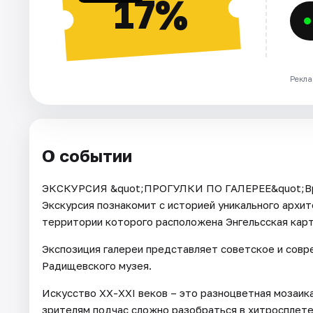
17%
Рекла
О событии
ЭКСКУРСИЯ &quot;ПРОГУЛКИ ПО ГАЛЕРЕЕ&quot;Врем
Экскурсия познакомит с историей уникального архит
территории которого расположена Энгельсская карт
Экспозиция галереи представляет советское и совр
Радищевского музея.
Искусство ХХ-XXI веков – это разноцветная мозаика
зрителям подчас сложно разобраться в хитросплет