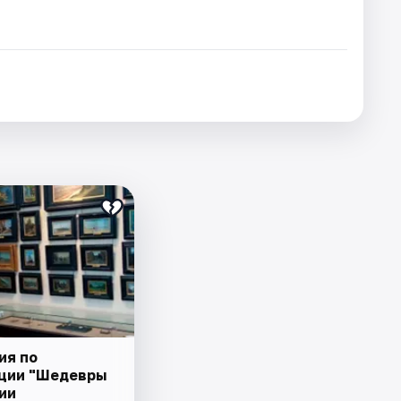
ия по
ции "Шедевры
ии