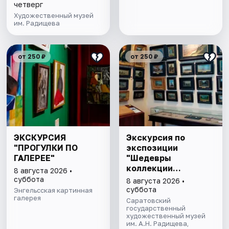
четверг
Художественный музей
им. Радищева
от 250 ₽
от 250 ₽
ЭКСКУРСИЯ
Экскурсия по
"ПРОГУЛКИ ПО
экспозиции
ГАЛЕРЕЕ"
"Шедевры
коллекции
8 августа 2026 •
Радищевского
суббота
8 августа 2026 •
музея"
суббота
Энгельсская картинная
галерея
Саратовский
государственный
художественный музей
им. А.Н. Радищева,