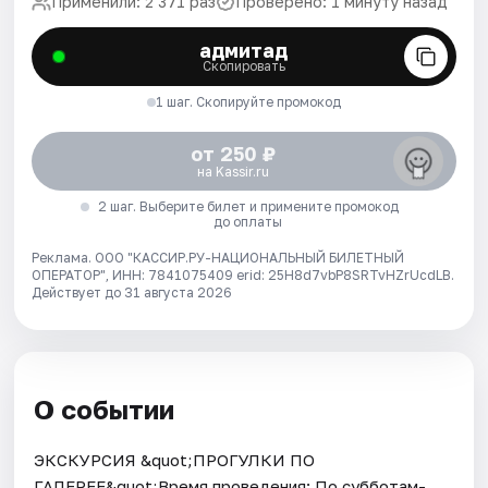
Применили: 2 371 раз
Проверено: 1 минуту назад
адмитад
Скопировать
1 шаг. Скопируйте промокод
от 250 ₽
на Kassir.ru
2 шаг. Выберите билет и примените промокод
до оплаты
Реклама. ООО "КАССИР.РУ-НАЦИОНАЛЬНЫЙ БИЛЕТНЫЙ
ОПЕРАТОР", ИНН: 7841075409 erid: 25H8d7vbP8SRTvHZrUcdLB.
Действует до 31 августа 2026
О событии
ЭКСКУРСИЯ &quot;ПРОГУЛКИ ПО
ГАЛЕРЕЕ&quot;Время проведения: По субботам-