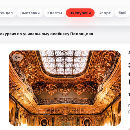
тендап
Выставки
Квесты
Экскурсии
Спорт
Ещё
скурсия по уникальному особняку Половцова
6+