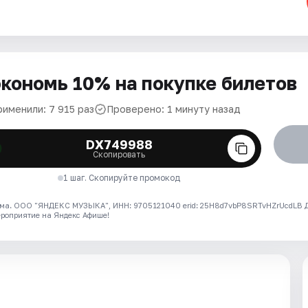
кономь 10% на покупке билетов
рименили: 7 915 раз
Проверено: 1 минуту назад
DX749988
Скопировать
1 шаг. Скопируйте промокод
ма. ООО "ЯНДЕКС МУЗЫКА", ИНН: 9705121040 erid: 25H8d7vbP8SRTvHZrUcdLB
ероприятие на Яндекс Афише!