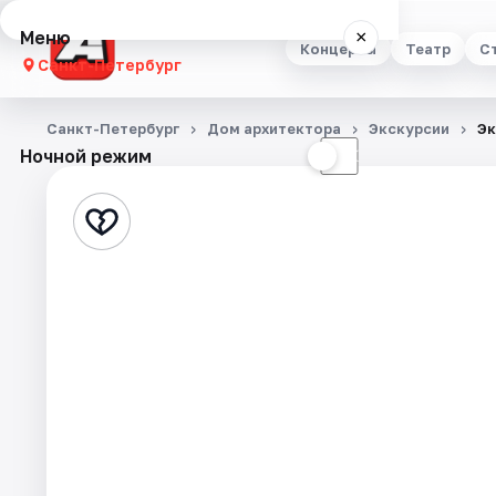
Меню
×
Концерты
Театр
С
Санкт-Петербург
Концерты
Санкт-Петербург
Дом архитектора
Экскурсии
Эк
Ночной режим
☀
☾
Театр
Стендап
Выставки
Квесты
Экскурсии
Спорт
События