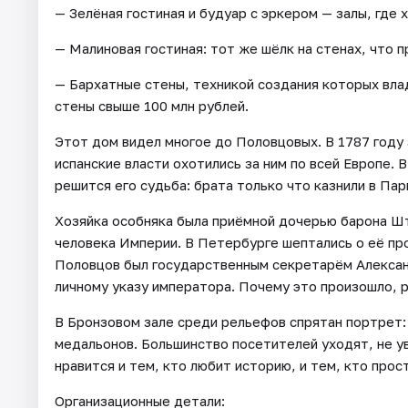
— Зелёная гостиная и будуар с эркером — залы, где 
— Малиновая гостиная: тот же шёлк на стенах, что п
— Бархатные стены, техникой создания которых вла
стены свыше 100 млн рублей.
Этот дом видел многое до Половцовых. В 1787 году
испанские власти охотились за ним по всей Европе. 
решится его судьба: брата только что казнили в Па
Хозяйка особняка была приёмной дочерью барона Шт
человека Империи. В Петербурге шептались о её п
Половцов был государственным секретарём Александ
личному указу императора. Почему это произошло, 
В Бронзовом зале среди рельефов спрятан портрет:
медальонов. Большинство посетителей уходят, не ув
нравится и тем, кто любит историю, и тем, кто про
Организационные детали: