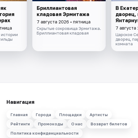
няк
Бриллиантовая
В Екате
тория
кладовая Эрмитажа
дворец, 
ерах
Янтарну
7 августа 2026 • пятница
ятница
7 августа 
Скрытые сокровища Эрмитажа.
Бриллиантовая кладовая
 истории
Царское С
тильды
дворец, па
комната
Навигация
Главная
Города
Площадки
Артисты
Рейтинги
Промокоды
О нас
Возврат билетов
Политика конфиденциальности