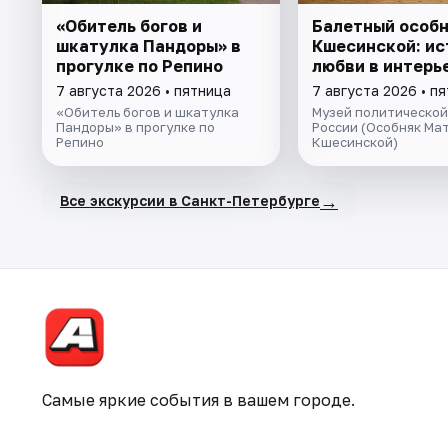
«Обитель богов и
Балетный особ
шкатулка Пандоры» в
Кшесинской: ис
прогулке по Репино
любви в интерь
7 августа 2026 • пятница
7 августа 2026 • п
«Обитель богов и шкатулка
Музей политической
Пандоры» в прогулке по
России (Особняк Ма
Репино
Кшесинской)
→
Все экскурсии в Санкт-Петербурге
Самые яркие события в вашем городе.