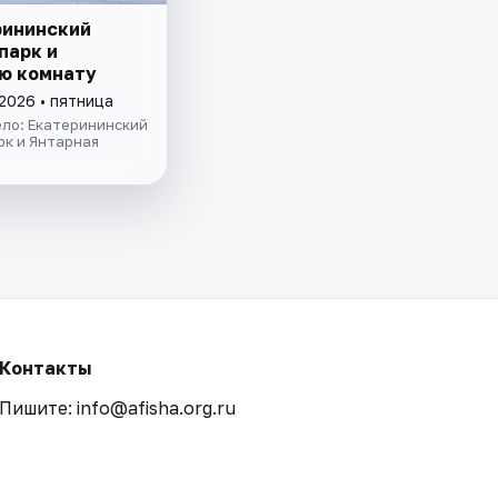
рининский
парк и
ю комнату
2026 • пятница
ело: Екатерининский
рк и Янтарная
Контакты
Пишите: info@afisha.org.ru