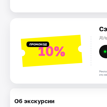
Города
Площадки
Сэ
Артисты
П
ПРОМОКОД
10%
Рейтинги
Рекла
это м
Об экскурсии