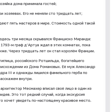
хозяйка дома принимала гостей;
ри хозяевах. Его не меняли сто тридцать лет;
деют пять мастеров в мире. Стоимость одной такой
 здесь три месяца скрывался Франциско Миранда:
В 1793-м граф д’Артуа ждал в этих комнатах, пока
риже. Через тридцать лет он стал королём Франции.
иглица, российского Ротшильда, богатейшего
роисхождении из Дома Романовых. Её муж Александр
ра III и однажды лишился фамильного герба по
расскажем внутри.
 архитектор Месмахер вписал своё лицо в один из
идев. Это тот редкий случай, когда экскурсия
сто хочет увидеть по-настоящему красивое место.