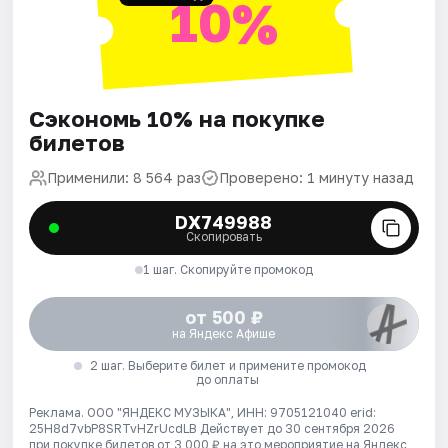
10%
Сэкономь 10% на покупке
билетов
Применили: 8 564 раз
Проверено: 1 минуту назад
DX749988
Скопировать
1 шаг. Скопируйте промокод
от 500 ₽
на Яндекс Афише
2 шаг. Выберите билет и примените промокод
до оплаты
Реклама. ООО "ЯНДЕКС МУЗЫКА", ИНН: 9705121040 erid:
25H8d7vbP8SRTvHZrUcdLB
Действует до 30 сентября 2026
при покупке билетов от 3 000 ₽ на это мероприятие на Яндекс