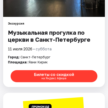
Города
Площадки
Экскурсия
Музыкальная прогулка по
Артисты
церкви в Санкт-Петербурге
Рейтинги
11 июля 2026
• суббота
Город:
Санкт-Петербург
Площадка:
Яани Кирик
Билеты со скидкой
на Яндекс Афише
ПРОМОКОД