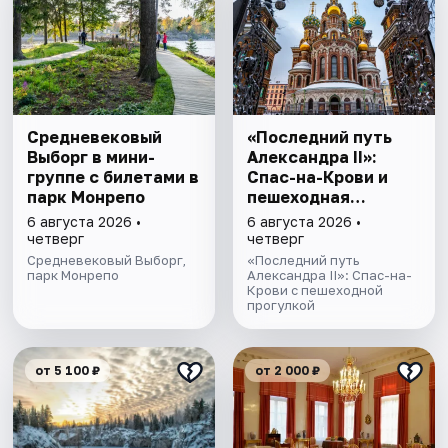
Cредневековый
«Последний путь
Выборг в мини-
Александра II»:
группе c билетами в
Спас-на-Крови и
парк Монрепо
пешеходная
прогулка
6 августа 2026 •
6 августа 2026 •
четверг
четверг
Средневековый Выборг,
«Последний путь
парк Монрепо
Александра II»: Спас-на-
Крови с пешеходной
прогулкой
от 5 100 ₽
от 2 000 ₽