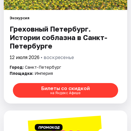
Города
Экскурсия
Греховный Петербург.
Площадки
Истории соблазна в Санкт-
Артисты
Петербурге
Рейтинги
12 июля 2026
• воскресенье
Город:
Санкт-Петербург
Площадка:
Империя
Билеты со скидкой
на Яндекс Афише
ПРОМОКОД