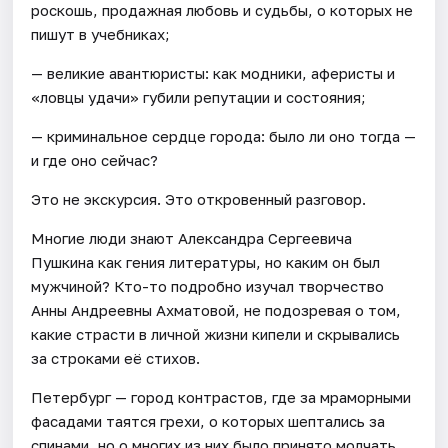
роскошь, продажная любовь и судьбы, о которых не
пишут в учебниках;
— великие авантюристы: как модники, аферисты и
«ловцы удачи» губили репутации и состояния;
— криминальное сердце города: было ли оно тогда —
и где оно сейчас?
Это не экскурсия. Это откровенный разговор.
Многие люди знают Александра Сергеевича
Пушкина как гения литературы, но каким он был
мужчиной? Кто-то подробно изучал творчество
Анны Андреевны Ахматовой, не подозревая о том,
какие страсти в личной жизни кипели и скрывались
за строками её стихов.
Петербург — город контрастов, где за мраморными
фасадами таятся грехи, о которых шептались за
спинами, но о многих из них было принято молчать.