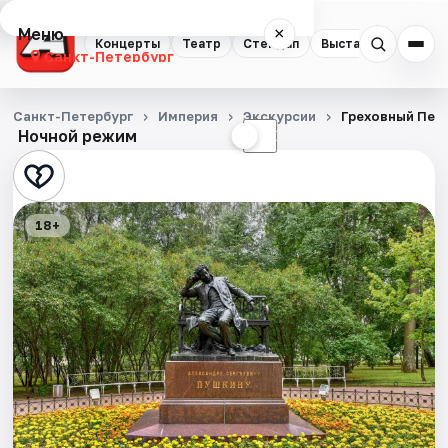
Меню
×
Концерты
Театр
Стендап
Выставки
Квест
Санкт-Петербург
Концерты
Санкт-Петербург
Империя
Экскурсии
Греховный Пет
Ночной режим
☀
☾
Театр
Стендап
18+
Выставки
Квесты
Экскурсии
Спорт
События