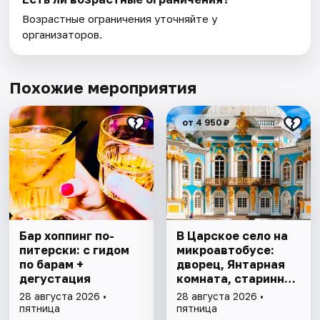
Возрастные ограничения уточняйте у
организаторов.
Похожие мероприятия
от 4 950 ₽
Бар хоппинг по-
В Царское село на
питерски: с гидом
микроавтобусе:
по барам +
дворец, Янтарная
дегустация
комната, старинный
парк
28 августа 2026 •
28 августа 2026 •
пятница
пятница