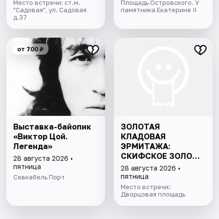
Место встречи: ст.м.
Площадь Островского. У
"Садовая", ул. Садовая
памятника Екатерине II
д.37
от 700 ₽
Выставка-байопик
ЗОЛОТАЯ
«Виктор Цой.
КЛАДОВАЯ
Легенда»
ЭРМИТАЖА:
СКИФСКОЕ ЗОЛОТО
28 августа 2026 •
И СОКРОВИЩА
пятница
28 августа 2026 •
ИМПЕРАТОРСКОЙ
пятница
Севкабель Порт
КОЛЛЕКЦИИ
Место встречи:
Дворцовая площадь