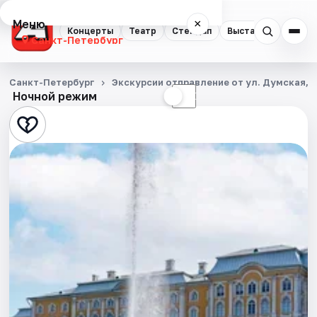
Меню
×
Концерты
Театр
Стендап
Выставки
Квест
Санкт-Петербург
Концерты
Санкт-Петербург
Экскурсии отправление от ул. Думская, д
Ночной режим
☀
☾
Театр
Стендап
Выставки
Квесты
Экскурсии
Спорт
События