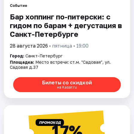
Событие
Бар хоппинг по-питерски: с
Города
гидом по барам + дегустация в
Площадки
Санкт-Петербурге
Артисты
28 августа 2026
• пятница • 19:00
Город:
Санкт-Петербург
Рейтинги
Площадка:
Место встречи: ст.м. "Садовая", ул.
Садовая д.37
Билеты со скидкой
на Kassir.ru
ПРОМОКОД
17%