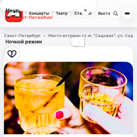
Меню
×
Концерты
Театр
Стендап
Выставки
Квест
Санкт-Петербург
Концерты
Санкт-Петербург
Место встречи: ст.м. "Садовая", ул. Садо
Ночной режим
☀
☾
Театр
Стендап
Выставки
Квесты
Экскурсии
Спорт
События