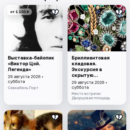
от 1 100 ₽
Выставка-байопик
Бриллиантовая
«Виктор Цой.
кладовая.
Легенда»
Экскурсия в
скрытую
29 августа 2026 •
сокровищницу
суббота
29 августа 2026 •
Эрмитажа с
суббота
Севкабель Порт
билетом в музей
Место встречи:
Дворцовая площадь