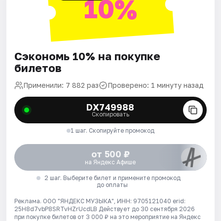
10%
Сэкономь 10% на покупке
билетов
Применили: 7 882 раз
Проверено: 1 минуту назад
DX749988
Скопировать
1 шаг. Скопируйте промокод
от 500 ₽
на Яндекс Афише
2 шаг. Выберите билет и примените промокод
до оплаты
Реклама. ООО "ЯНДЕКС МУЗЫКА", ИНН: 9705121040 erid:
25H8d7vbP8SRTvHZrUcdLB
Действует до 30 сентября 2026
при покупке билетов от 3 000 ₽ на это мероприятие на Яндекс