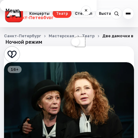
Меню
×
Концерты
Театр
Стендап
Выставки
Квест
Санкт-Петербург
Концерты
Санкт-Петербург
Мастерская
Театр
Две дамочки в с
Ночной режим
☀
☾
Театр
Стендап
16+
Выставки
Квесты
Экскурсии
Спорт
События