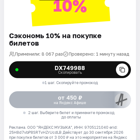
10%
Сэкономь 10% на покупке
билетов
Применили: 8 067 раз
Проверено: 1 минуту назад
DX749988
Скопировать
1 шаг. Скопируйте промокод
от 450 ₽
на Яндекс Афише
2 шаг. Выберите билет и примените промокод
до оплаты
Реклама. ООО "ЯНДЕКС МУЗЫКА", ИНН: 9705121040 erid:
25H8d7vbP8SRTvHZrUcdLB
Действует до 30 сентября 2026
при покупке билетов от 3 000 ₽ на это мероприятие на Яндекс