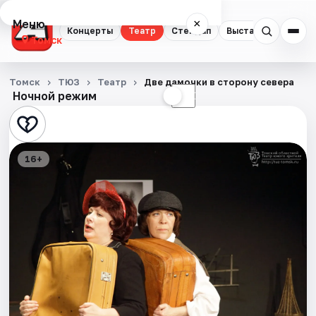
Меню
×
Концерты
Театр
Стендап
Выставки
Квест
Томск
Концерты
Томск
ТЮЗ
Театр
Две дамочки в сторону севера
Ночной режим
☀
☾
Театр
Стендап
16+
Выставки
Квесты
Экскурсии
События