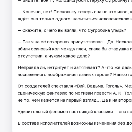
— Видите, вон ту молодящуюся старуху Сугробину? С
— Конечно, нет! Поскольку теперь она не что иное, 
ждёт она только одного: насытиться человеческою 
— Скажите, с чего вы взяли, что Сугробина упырь?
— Так я на её похоронах присутствовал... Да. Нескол
вбили осиновый кол между плеч, спала бы старушка 
отсутствии, а чужим какое дело?
Неправда ли, интригует и затягивает? А что же даль
воспалённого воображения главных героев? Напьютс
От создателей спектакля «Вий. Ведьма. Гоголь». 
сценическую фантазию по мотивам повести А. К. Тол
не то, чем кажется на первый взгляд… Да и на втор
Удивительный феномен настоящей классики — она вс
В составе исполнителей возможны изменения без до