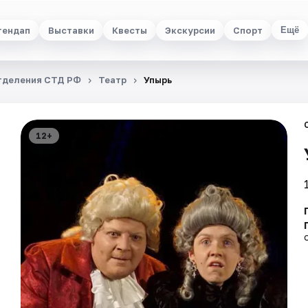
тендап
Выставки
Квесты
Экскурсии
Спорт
Ещё
тделения СТД РФ
Театр
Упырь
12+