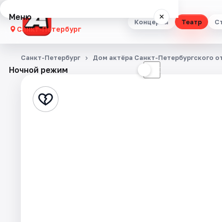
Меню
×
Концерты
Театр
С
Санкт-Петербург
Концерты
Санкт-Петербург
Дом актёра Санкт-Петербургского о
Ночной режим
☀
☾
Театр
Стендап
Выставки
Квесты
Экскурсии
Спорт
События