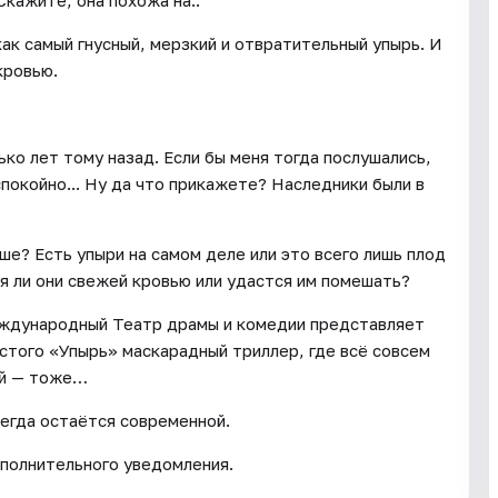
кажите, она похожа на..
как самый гнусный, мерзкий и отвратительный упырь. И
кровью.
ько лет тому назад. Если бы меня тогда послушались,
спокойно... Ну да что прикажете? Наследники были в
ше? Есть упыри на самом деле или это всего лишь плод
я ли они свежей кровью или удастся им помешать?
Международный Театр драмы и комедии представляет
стого «Упырь» маскарадный триллер, где всё совсем
ой — тоже…
егда остаётся современной.
полнительного уведомления.