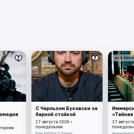
от 5 000 ₽
С Чарльзом Буковски за
Иммерси
Комедия
барной стойкой
«Тайная
17 августа 2026 •
17 августа
понедельник
понедель
вторник
Бар Fiddler's Green
Анненкирх