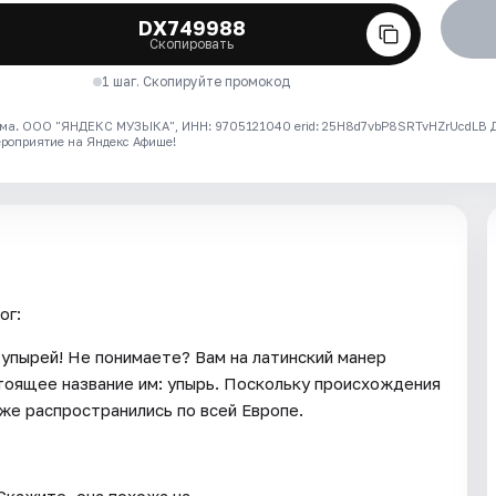
DX749988
Скопировать
1 шаг. Скопируйте промокод
ма. ООО "ЯНДЕКС МУЗЫКА", ИНН: 9705121040 erid: 25H8d7vbP8SRTvHZrUcdLB
ероприятие на Яндекс Афише!
ог:
 упырей! Не понимаете? Вам на латинский манер
астоящее название им: упырь. Поскольку происхождения
уже распространились по всей Европе.