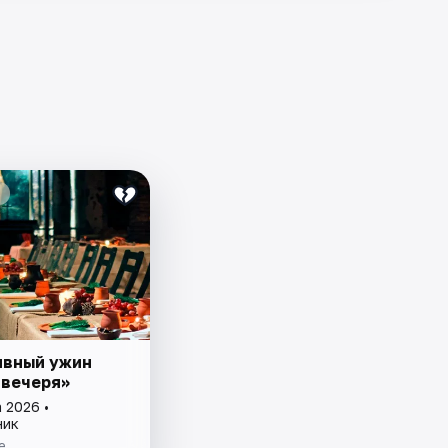
вный ужин
 вечеря»
 2026 •
ник
е