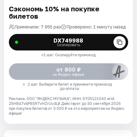
Сэкономь 10% на покупке
билетов
Применили: 7 955 раз
Проверено: 1 минуту назад
DX749988
Скопировать
1 шаг. Скопируйте промокод
от 800 ₽
на Яндекс Афише
2 шаг. Выберите билет и примените промокод
до оплаты
Реклама. ООО "ЯНДЕКС МУЗЫКА", ИНН: 9705121040 erid:
25H8d7vbP8SRTvHZrUcdLB
Действует до 30 сентября 2026
при покупке билетов от 3 000 ₽ на это мероприятие на Яндекс
Афише!