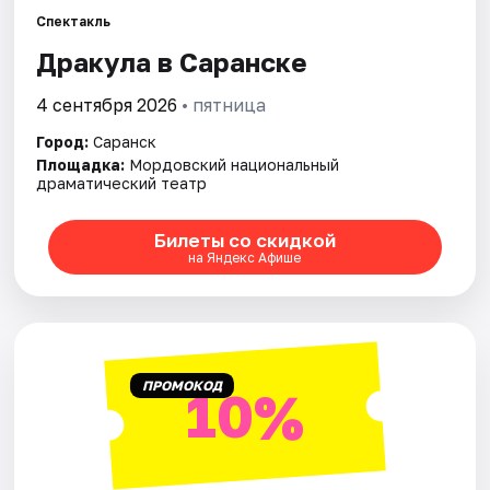
Площадки
Спектакль
Артисты
Дракула в Саранске
4 сентября 2026
• пятница
Рейтинги
Город:
Саранск
Площадка:
Мордовский национальный
драматический театр
Билеты со скидкой
на Яндекс Афише
ПРОМОКОД
10%