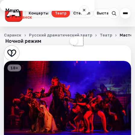
Меню
×
Концерты
Театр
Стендап
Выставки
Экску
Саранск
Концерты
Саранск
Русский драматический театр
Театр
Мастер
Ночной режим
☀
☾
Театр
Стендап
18+
Выставки
Экскурсии
События
Города