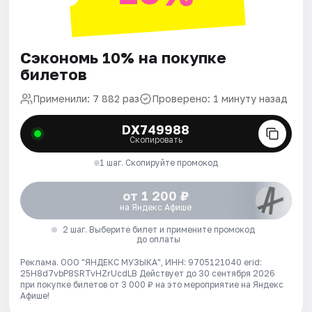
Сэкономь 10% на покупке
билетов
Применили: 7 882 раз
Проверено: 1 минуту назад
DX749988
Скопировать
1 шаг. Скопируйте промокод
от 1 200 ₽
на Яндекс Афише
2 шаг. Выберите билет и примените промокод
до оплаты
Реклама. ООО "ЯНДЕКС МУЗЫКА", ИНН: 9705121040 erid:
25H8d7vbP8SRTvHZrUcdLB
Действует до 30 сентября 2026
при покупке билетов от 3 000 ₽ на это мероприятие на Яндекс
Афише!