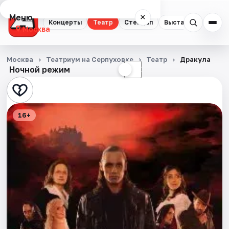
Меню
×
Концерты
Театр
Стендап
Выставки
Квест
Москва
Концерты
Москва
Театриум на Серпуховке
Театр
Дракула
Ночной режим
☀
☾
Театр
Стендап
16+
Выставки
Квесты
Экскурсии
Спорт
События