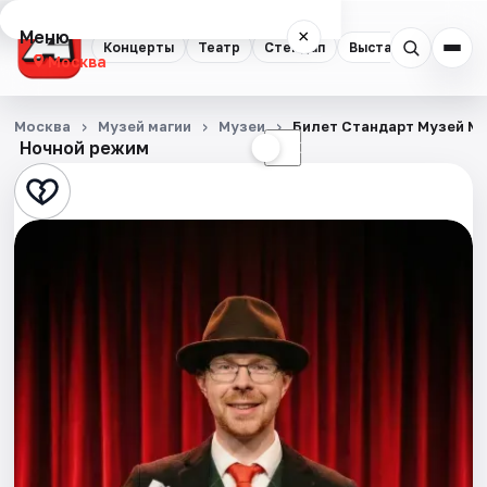
Меню
×
Концерты
Театр
Стендап
Выставки
Квест
Москва
Концерты
Москва
Музей магии
Музеи
Билет Стандарт Музей М
Ночной режим
☀
☾
Театр
Стендап
Выставки
Квесты
Экскурсии
Спорт
События