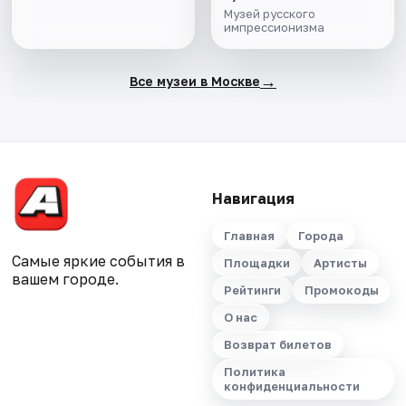
от кондитерской к
Музей русского
музею"
импрессионизма
→
Все музеи в Москве
Навигация
Главная
Города
Самые яркие события в
Площадки
Артисты
вашем городе.
Рейтинги
Промокоды
О нас
Возврат билетов
Политика
конфиденциальности