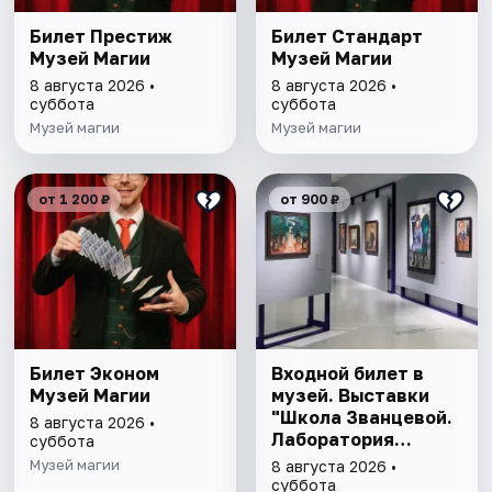
Билет Престиж
Билет Стандарт
Музей Магии
Музей Магии
8 августа 2026 •
8 августа 2026 •
суббота
суббота
Музей магии
Музей магии
от 1 200 ₽
от 900 ₽
Билет Эконом
Входной билет в
Музей Магии
музей. Выставки
"Школа Званцевой.
8 августа 2026 •
Лаборатория
суббота
модернизма" и
Музей магии
8 августа 2026 •
"Хрупкие причуды:
суббота