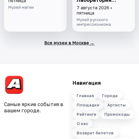
Лаборатория
пятница
модернизма" и
Музей магии
7 августа 2026 •
"Хрупкие причуды:
пятница
от кондитерской к
Музей русского
музею"
импрессионизма
→
Все музеи в Москве
Навигация
Главная
Города
Самые яркие события в
Площадки
Артисты
вашем городе.
Рейтинги
Промокоды
О нас
Возврат билетов