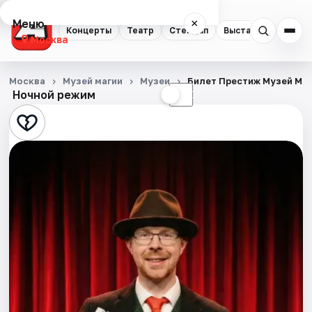
Меню
×
Концерты
Театр
Стендап
Выставки
Квест
Москва
Концерты
Москва
Музей магии
Музеи
Билет Престиж Музей Ма
Ночной режим
☀
☾
Театр
Стендап
Выставки
Квесты
Экскурсии
Спорт
События