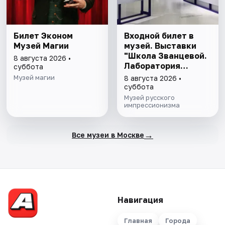
Билет Эконом
Входной билет в
Музей Магии
музей. Выставки
"Школа Званцевой.
8 августа 2026 •
Лаборатория
суббота
модернизма" и
Музей магии
8 августа 2026 •
"Хрупкие причуды:
суббота
от кондитерской к
Музей русского
музею"
импрессионизма
→
Все музеи в Москве
Навигация
Главная
Города