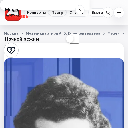
Меню
×
Концерты
Театр
Стендап
Выставки
Квест
Москва
Концерты
Москва
Музей-квартира А. Б. Гольденвейзера
Музеи
Ночной режим
☀
☾
Театр
Стендап
Выставки
Квесты
Экскурсии
Спорт
События