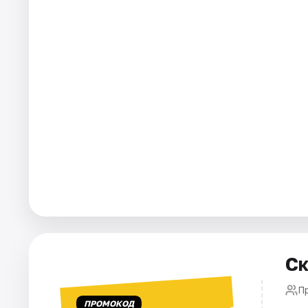
Города
Площадки
Артисты
Рейтинги
Ск
П
ПРОМОКОД