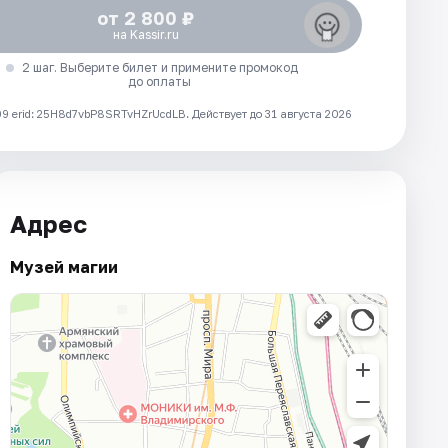
от 2 800 ₽
на Kassir.ru
2 шаг. Выберите билет и примените промокод
до оплаты
 erid: 25H8d7vbP8SRTvHZrUcdLB.
Действует до 31 августа 2026
Адрес
Музей магии