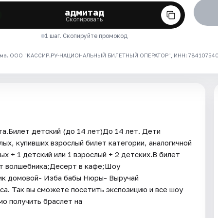
адмитад
Скопировать
1 шаг. Скопируйте промокод
ма. ООО "КАССИР.РУ-НАЦИОНАЛЬНЫЙ БИЛЕТНЫЙ ОПЕРАТОР", ИНН: 7841075409
а.Билет детский (до 14 лет)До 14 лет. Дети
ых, купивших взрослый билет категории, аналогичной
х + 1 детский или 1 взрослый + 2 детских.В билет
т волшебника;Десерт в кафе;Шоу
ик домовой- Изба бабы Нюры- Выручай
са. Так вы сможете посетить экспозицию и все шоу
о получить браслет на