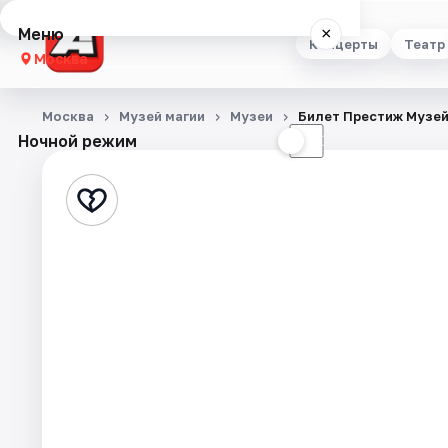
Меню
×
Концерты
Театр
Москва
Концерты
Москва
Музей магии
Музеи
Билет Престиж Музей
Ночной режим
☀
☾
Театр
Стендап
Выставки
Квесты
Экскурсии
Спорт
События