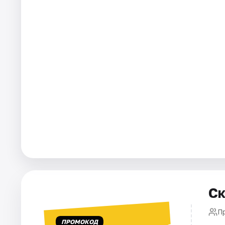
Города
Площадки
Артисты
Рейтинги
Ск
П
ПРОМОКОД