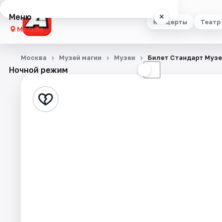
Меню
×
Концерты
Театр
Москва
Концерты
Москва
Музей магии
Музеи
Билет Стандарт Музе
Ночной режим
☀
☾
Театр
Стендап
Выставки
Квесты
Экскурсии
Спорт
События