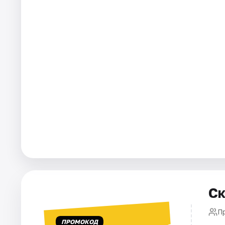
Города
Площадки
Артисты
Рейтинги
Ск
П
ПРОМОКОД