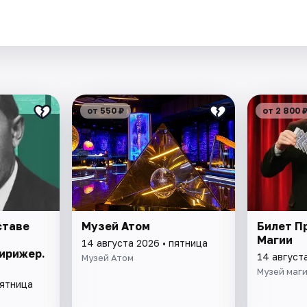
.
от 550 ₽
от 2 800 
ставе
Музей Атом
Билет П
Магии
14 августа 2026 • пятница
ирижер.
14 август
Музей Атом
Музей маг
пятница