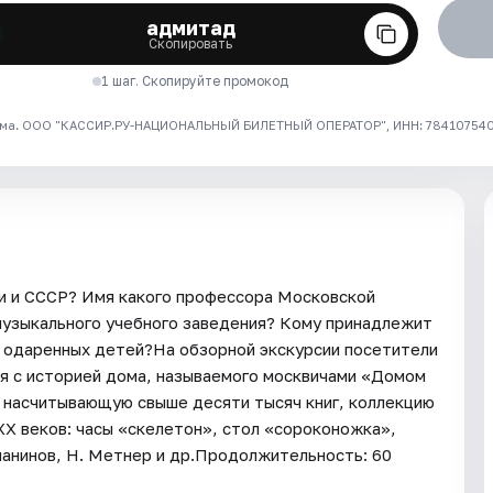
адмитад
Скопировать
1 шаг. Скопируйте промокод
ма. ООО "КАССИР.РУ-НАЦИОНАЛЬНЫЙ БИЛЕТНЫЙ ОПЕРАТОР", ИНН: 7841075409
ии и СССР? Имя какого профессора Московской
музыкального учебного заведения? Кому принадлежит
я одаренных детей?На обзорной экскурсии посетители
ся с историей дома, называемого москвичами «Домом
, насчитывающую свыше десяти тысяч книг, коллекцию
XX веков: часы «скелетон», стол «сороконожка»,
манинов, Н. Метнер и др.Продолжительность: 60