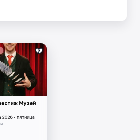
₽
рестиж Музей
а 2026 • пятница
ии