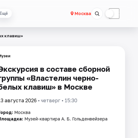
☀
☾
Москва
Ещё
ых клавиш»
Музеи
Экскурсия в составе сборной
группы «Властелин черно-
белых клавиш» в Москве
13 августа 2026
• четверг • 15:30
Город:
Москва
Площадка:
Музей-квартира А. Б. Гольденвейзера