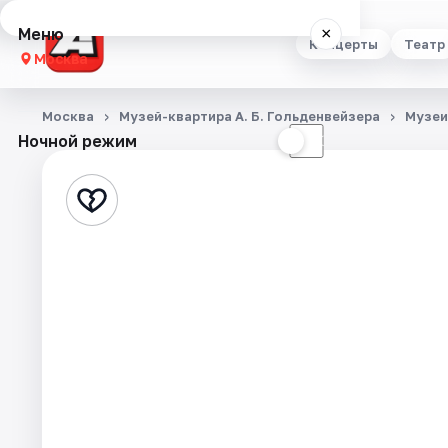
Меню
×
Концерты
Театр
Москва
Концерты
Москва
Музей-квартира А. Б. Гольденвейзера
Музеи
Ночной режим
☀
☾
Театр
Стендап
Выставки
Квесты
Экскурсии
Спорт
События