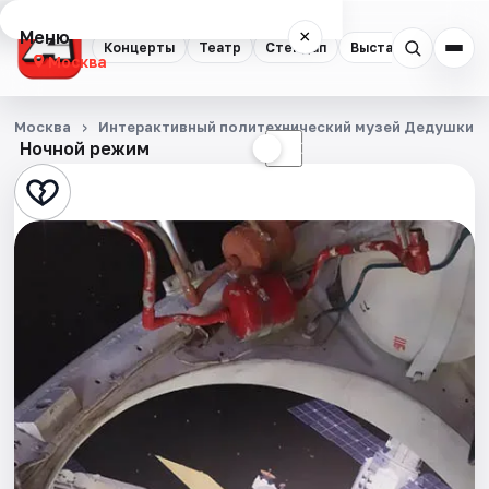
Меню
×
Концерты
Театр
Стендап
Выставки
Квест
Москва
Концерты
Москва
Интерактивный политехнический музей Дедушкин 
Ночной режим
☀
☾
Театр
Стендап
Выставки
Квесты
Экскурсии
Спорт
События