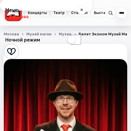
Меню
×
Концерты
Театр
Стендап
Выставки
Квест
Москва
Концерты
Москва
Музей магии
Музеи
Билет Эконом Музей Маг
Ночной режим
☀
☾
Театр
Стендап
Выставки
Квесты
Экскурсии
Спорт
События