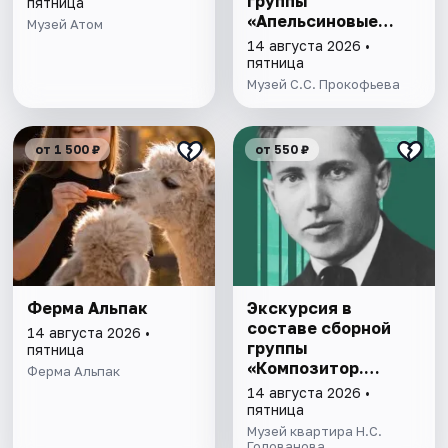
группы
пятница
«Апельсиновые
Музей Атом
истории»
14 августа 2026 •
пятница
Музей С.С. Прокофьева
от 1 500 ₽
от 550 ₽
Ферма Альпак
Экскурсия в
составе сборной
14 августа 2026 •
группы
пятница
«Композитор.
Ферма Альпак
Дирижер.
14 августа 2026 •
Коллекционер»
пятница
Музей квартира Н.С.
Голованова