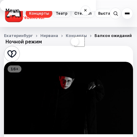
Меню
×
Концерты
Театр
Стендап
Выставки
Квест
Екатеринбург
Концерты
Екатеринбург
Нирвана
Концерты
Балкон ожиданий
Ночной режим
☀
☾
Театр
Стендап
16+
Выставки
Квесты
Экскурсии
Спорт
События