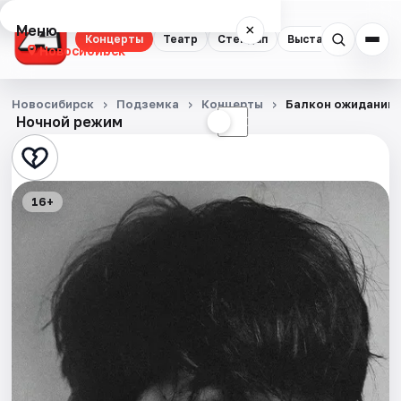
Меню
×
Концерты
Театр
Стендап
Выставки
Квест
Новосибирск
Концерты
Новосибирск
Подземка
Концерты
Балкон ожиданий
Ночной режим
☀
☾
Театр
Стендап
16+
Выставки
Квесты
Экскурсии
Спорт
События