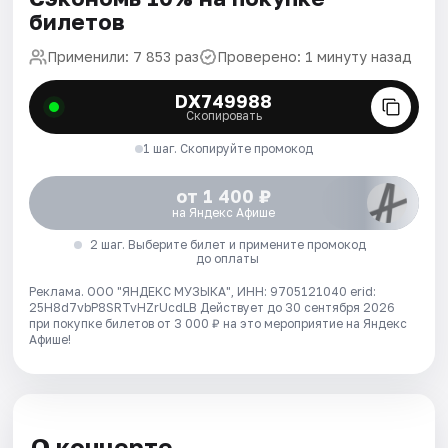
билетов
Применили: 7 853 раз
Проверено: 1 минуту назад
DX749988
Скопировать
1 шаг. Скопируйте промокод
от 1 400 ₽
на Яндекс Афише
2 шаг. Выберите билет и примените промокод
до оплаты
Реклама. ООО "ЯНДЕКС МУЗЫКА", ИНН: 9705121040 erid:
25H8d7vbP8SRTvHZrUcdLB
Действует до 30 сентября 2026
при покупке билетов от 3 000 ₽ на это мероприятие на Яндекс
Афише!
О концерте