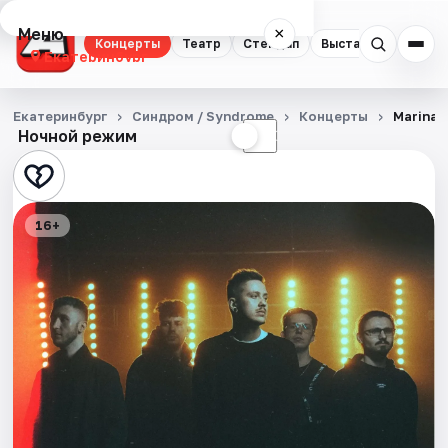
Меню
×
Концерты
Театр
Стендап
Выставки
Квест
Екатеринбург
Концерты
Екатеринбург
Синдром / Syndrome
Концерты
Marina
Ночной режим
☀
☾
Театр
Стендап
16+
Выставки
Квесты
Экскурсии
Спорт
События