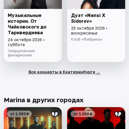
Музыкальные
Дуэт «Nansi X
истории. От
Sidorov»
Чайковского до
25 октября 2026 •
Таривердиева
воскресенье
Клуб «Фабрика»
24 октября 2026 •
суббота
Свердловская
филармония
→
Все концерты в Екатеринбурге
Marina в других городах
от 1 250 ₽
от 1 250 ₽