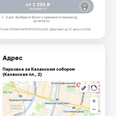
от 1 390 ₽
на Kassir.ru
2 шаг. Выберите билет и примените промокод
до оплаты
 erid: 25H8d7vbP8SRTvHZrUcdLB.
Действует до 31 августа 2026
Адрес
Парковка за Казанским собором
(Казанская пл., 2)