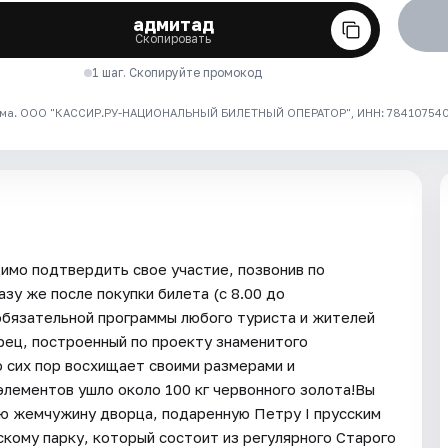
адмитад
Скопировать
1 шаг. Скопируйте промокод
ма. ООО "КАССИР.РУ-НАЦИОНАЛЬНЫЙ БИЛЕТНЫЙ ОПЕРАТОР", ИНН: 7841075409
димо подтвердить свое участие, позвонив по
зу же после покупки билета (с 8.00 до
обязательной программы любого туриста и жителей
рец, построенный по проекту знаменитого
о сих пор восхищает своими размерами и
элементов ушло около 100 кг червонного золота!Вы
ю жемчужину дворца, подаренную Петру I прусским
скому парку, который состоит из регулярного Старого