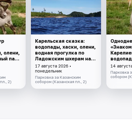
ур
Карельская сказка:
Однодне
водопады, хаски, олени,
«Знаком
, олени,
водная прогулка по
Карелией
ный парк
Ладожским шхерам на
водопад
катере, знакомство с
"Рускеа
17 августа 2026 •
14 август
лютеранской кирхой.
понедельник
Парковка 
собором (К
ким
Парковка за Казанским
л., 2)
собором (Казанская пл., 2)