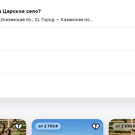
в Царское село?
Казанская пл., 2)
. Город — Казанская пл..
.
от 2 750 ₽
от 2 690 