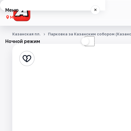
Меню
×
Москва
Концерты
Казанская пл.
Парковка за Казанским собором (Казанск
Ночной режим
☀
☾
Города
Площадки
Артисты
Рейтинги