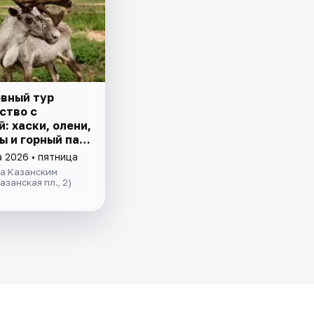
вный тур
ство с
: хаски, олени,
ы и горный парк
ла»
а 2026 • пятница
за Казанским
азанская пл., 2)