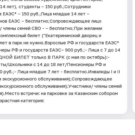
14 лет), студенты – 150 руб.;Сотрудники
 ЕАЭС* – 150 руб.;Лица младше 14 лет –
ленов ЕАЭС – бесплатно;Сопровождающее лицо
и/ члены семей СВО - – бесплатно;При желании
омплексный билет ("Екатерининский дворец и
лет в парк не нужно.Взрослые РФ и государств ЕАЭС*
неры РФ и государств ЕАЭС– 900 руб.;- Лица с 7 до 14
ОДНОЙ БИЛЕТ только В ПАРК (с мая по октябрь):-
нты/Школьники с 14 до 18 лет/Пенсионеры РФ и
0 руб.;- Лица младше 7 лет - бесплатно.Инвалиды I и II
ез экскурсионного обслуживания);Сопровождающее
з экскурсионного обслуживания);Участники/ члены семей
я).Место встречи: на парковке за Казанским собором
зрастная категория: