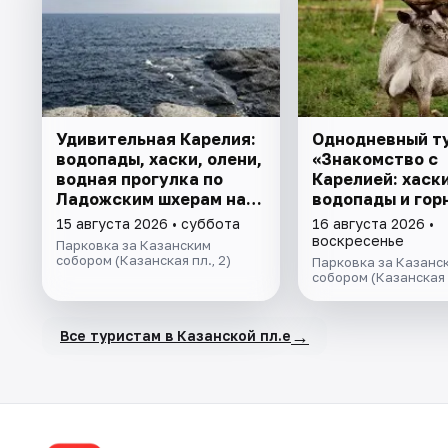
Удивительная Карелия:
Однодневный т
водопады, хаски, олени,
«Знакомство с
водная прогулка по
Карелией: хаски
Ладожским шхерам на
водопады и гор
ладье, посещение
"Рускеала»
15 августа 2026 • суббота
16 августа 2026 •
рыбной фермы.
воскресенье
Парковка за Казанским
собором (Казанская пл., 2)
Парковка за Казанс
собором (Казанская п
→
Все туристам в Казанской пл.е