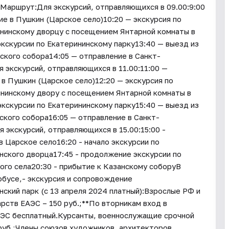
а.Маршрут:Для экскурсий, отправляющихся в 09.00:9:00
е в Пушкин (Царское село)10:20 — экскурсия по
ининскому дворцу с посещением Янтарной комнаты в
кскурсии по Екатерининскому парку13:40 — выезд из
ского собора14:05 — отправление в Санкт-
 экскурсий, отправляющихся в 11.00:11:00 —
в Пушкин (Царское село)12:20 — экскурсия по
ининскому двору с посещением Янтарной комнаты в
кскурсии по Екатерининскому парку15:40 — выезд из
ского собора16:05 — отправление в Санкт-
экскурсий, отправляющихся в 15.00:15:00 -
в Царское село16:20 - начало экскурсии по
нского дворца17:45 - продолжение экскурсии по
ого села20:30 - прибытие к Казанскому соборуВ
обусе,- экскурсия и сопровождение
ский парк (с 13 апреля 2024 платный):Взрослые РФ и
рств ЕАЭС – 150 руб.;**По вторникам вход в
ЕАЭС бесплатный.Курсанты, военнослужащие срочной
 руб.;Члены союзов художников, архитекторов,