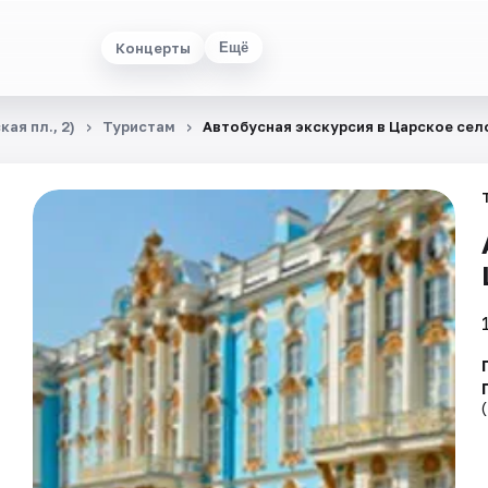
Концерты
Ещё
ая пл., 2)
Туристам
Автобусная экскурсия в Царское сел