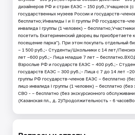
дизайнеров РФ и стран ЕАЭС – 150 руб.;Учащиеся (с 
государственных музеев России и государств-членов
бесплатно;Инвалиды I и II группы РФ государств-ч
инвалида I группы (1 человек) – бесплатно;Участник
посетить Екатерининский дворец вы приобретаете к
посещение парка"). При этом покупать отдельный би
– 1 500 руб.;- Студенты/Школьники с 14 лет/Пенсио
лет –600 руб.;- Лица младше 7 лет – бесплатно.ВХ
Взрослые РФ и государств ЕАЭС – 400 руб.;- Студе
государств ЕАЭС – 300 руб.;- Лица с 7 до 14 лет –20
группы РФ государств-членов ЕАЭС – бесплатно (б
лицо инвалида I группы (1 человек) – бесплатно (бе
СВО - – бесплатно (без экскурсионного обслуживани
(Казанская пл., д. 2)Продолжительность - 6 часовВо