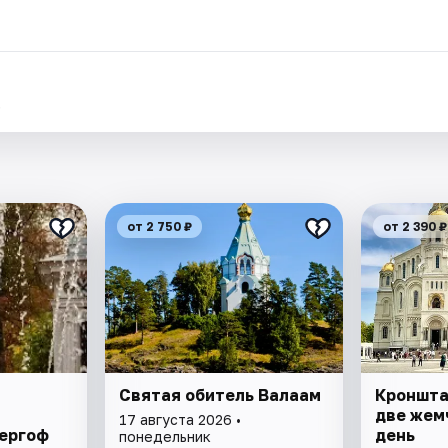
.
от 2 750 ₽
от 2 390 ₽
Святая обитель Валаам
​​​​​​​Кро
две жем
17 августа 2026 •
ергоф
день
понедельник