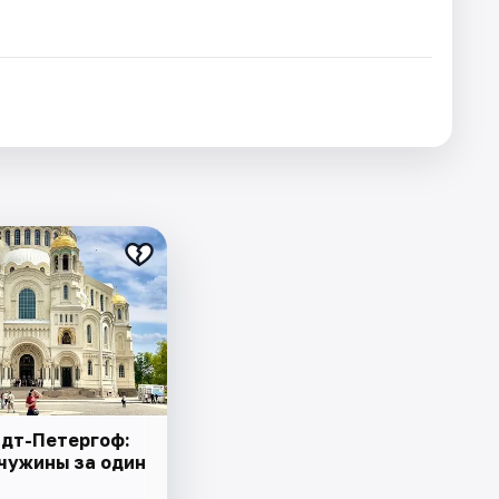
нштадт-Петергоф:
чужины за один