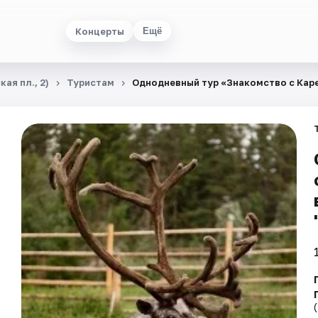
Концерты
Ещё
ая пл., 2)
Туристам
Однодневный тур «Знакомство с Карел