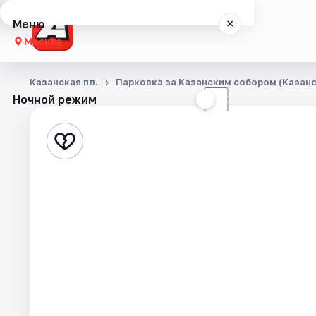
Меню
×
Москва
Концерты
Казанская пл.
Парковка за Казанским собором (Казанск
Ночной режим
☀
☾
Города
Площадки
Артисты
Рейтинги