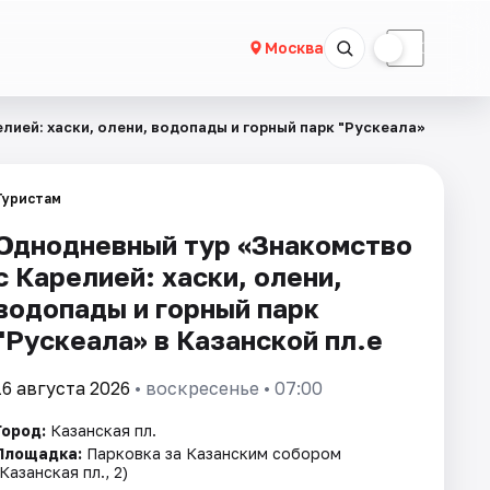
☀
☾
Москва
ией: хаски, олени, водопады и горный парк "Рускеала»
Туристам
Однодневный тур «Знакомство
с Карелией: хаски, олени,
водопады и горный парк
"Рускеала» в Казанской пл.е
16 августа 2026
• воскресенье • 07:00
Город:
Казанская пл.
Площадка:
Парковка за Казанским собором
(Казанская пл., 2)