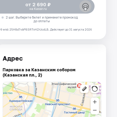
от 2 690 ₽
на Kassir.ru
2 шаг. Выберите билет и примените промокод
до оплаты
 erid: 25H8d7vbP8SRTvHZrUcdLB.
Действует до 31 августа 2026
Адрес
Парковка за Казанским собором
(Казанская пл., 2)