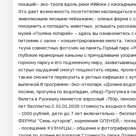
локаций:- эко-тропа вдоль реки Иййоки с каскадны
Это дает возможность посетителям наслаждаться к
живописными лесными пейзажами;- оленья ферма с с
покормить и погладить животных, услышать рассказ
музей «Поляна лопарей» – здесь вы ознакомитесь с
питомник с хаски – концентрированная милота, тис
+куча совместных фоточек на память.Горный парк 
глубокие мраморные каньоны с причудливыми узорам
горному парку и его подземному миру, захватывающи
острых ощущений смогут пощекотать нервы, пролете
также сможете перекусить в уютных кафешках с ау
выпечкой.В программе:-Эко-этнопарк «Долина водоп
лосями, прогулка по водопадам, обед)-Прогулка в п
билета в Рускеалу меняется: взрослый -750р, пенсио
лет бесплатно.С 01.01.2026 стоимость входного бил
- 1000 рублей, дети до 7 лет включительно - бесп
ФЕРМЫ "Семь хуторов", кормление ОЛЕНЕЙ;- посещ
- посещение КУЗНИЦЫ;- общение и фотографировани
тропе по долине водопадов;Стоимость парка Долина