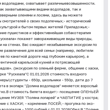
ми водопадами, охватывает различныевозвышенности.
ак захватывающими видами водопадов, так и
еверными оленями и лосями, здесь вы можете
ы смотрителей о своих подопечных;- исторический
 культурой и бытом первых жителей Приладожья;-
кание пушистиков и эффективнейшая собакотерапия
«Рускеала» покажет завораживающие виды природы,
и на стенах. Вас ожидают незабываемые экскурсии по
е развлечения для всей семьи (например, любители
в по канатной дороге над глубоким карьером), а
тентичной карельской кухней и потрясающей
адов». (экскурсия по оленьей ферме, общение с хаски,
арке "Рускеала"С 01.01.2026 стоимость входного
неры\студенты - 650р, школьники - 550р, дети до 7
ета в экопарк "Долина водопадов" меняется: взрослый
латно.В стоимость билета входит:- посещение ОЛЕНЬЕЙ
ение МУЗЕЯ "Поляна лопарей" и ЧАЕПИТИЕ у костра;
е с ХАСКИ; - кормление ЛОСЕЙ;- прогулка по эко-
 водопадов - 1000 рублей с 01.01.2026Обед:В "Долине