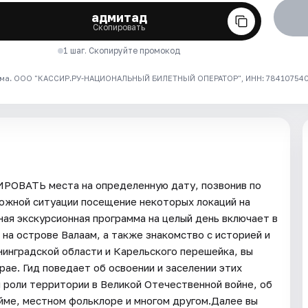
адмитад
Скопировать
1 шаг. Скопируйте промокод
ма. ООО "КАССИР.РУ-НАЦИОНАЛЬНЫЙ БИЛЕТНЫЙ ОПЕРАТОР", ИНН: 7841075409
ИРОВАТЬ места на определенную дату, позвонив по
рожной ситуации посещение некоторых локаций на
 экскурсионная программа на целый день включает в
а острове Валаам, а также знакомство с историей и
нинградской области и Карельского перешейка, вы
ае. Гид поведает об освоении и заселении этих
и роли территории в Великой Отечественной войне, об
йме, местном фольклоре и многом другом.Далее вы