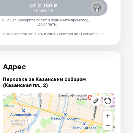
от 2 750 ₽
на Kassir.ru
2 шаг. Выберите билет и примените промокод
до оплаты
 erid: 25H8d7vbP8SRTvHZrUcdLB.
Действует до 31 августа 2026
Адрес
Парковка за Казанским собором
(Казанская пл., 2)