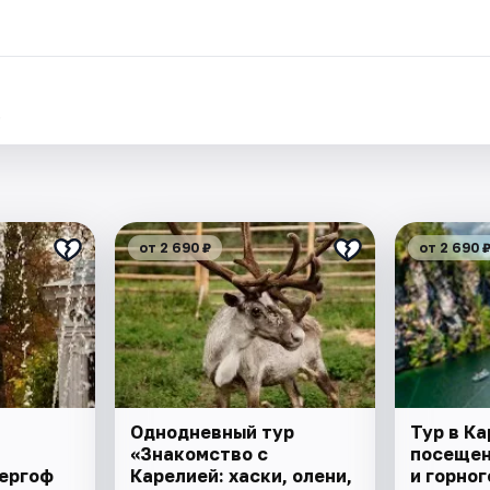
.
от 2 690 ₽
от 2 690 
Однодневный тур
Тур в Ка
«Знакомство с
посещен
ергоф
Карелией: хаски, олени,
и горног