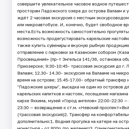
совершите увлекательное часовое водное путешест
просторам Ладожского озера до острова Валаам и у
ждёт 2 часовая экскурсия с местным экскурсоводо
или микроавтобусе. И, конечно, будет свободное в
места.Есть возможность самостоятельно прогулятьс
возможность продегустировать карельские настойки 
также купить сувениры и вкусную рыбную продукцию
отправление с парковки за Казанским собором (Казан
Просвещения» (пр-т Энгельса 141/36, остановка об
Приозерске; 9:30-10:45- трассовая экскурсия до г. 
Валаам; 12.30- 14.30- экскурсия на Валааме на микр
время на острове; 15.45-17.00- обратный трансфер 
"Ладожские шхеры", высадка на один из островов дл
карельских напитков и настоек, посещение магазина
кирхе Яккима, музей «Город ангелов» 22:00-22:30 —
23:30 — возвращение к ст.м. «Невский проспект»Вк
(трассовая экскурсия)2. Трансфер на комфортабел
дополнительно:1. Водная прогулка на катере на ост
монастыря - от 800р (по желанию)3. Ознакомительна