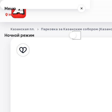
Меню
×
Москва
Концерты
Казанская пл.
Парковка за Казанским собором (Казанск
Ночной режим
☀
☾
Города
Площадки
Артисты
Рейтинги