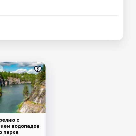
₽
релию с
ием водопадов
о парка