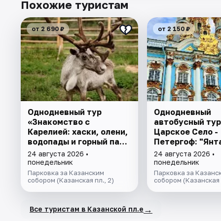
Похожие туристам
от 2 690 ₽
от 2 150 ₽
Однодневный тур
Однодневный
«Знакомство с
автобусный тур
Карелией: хаски, олени,
Царское Село -
водопады и горный парк
Петергоф: "Янт
"Рускеала»
комната и Фон
24 августа 2026 •
24 августа 2026 •
Петергофа за 1
понедельник
понедельник
Парковка за Казанским
Парковка за Казанс
собором (Казанская пл., 2)
собором (Казанская п
→
Все туристам в Казанской пл.е