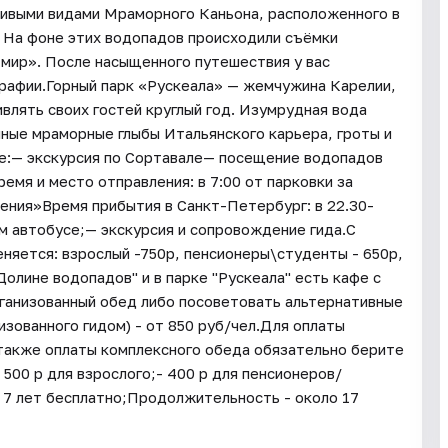
сивыми видами Мраморного Каньона, расположенного в
. На фоне этих водопадов происходили съёмки
 мир». После насыщенного путешествия у вас
рафии.Горный парк «Рускеала» — жемчужина Карелии,
ивлять своих гостей круглый год. Изумрудная вода
мные мраморные глыбы Итальянского карьера, гроты и
ме:— экскурсия по Сортавале— посещение водопадов
мя и место отправления: в 7:00 от парковки за
щения»Время прибытия в Санкт-Петербург: в 22.30-
м автобусе;— экскурсия и сопровождение гида.С
еняется: взрослый -750р, пенсионеры\студенты - 650р,
Долине водопадов" и в парке "Рускеала" есть кафе с
ганизованный обед либо посоветовать альтернативные
зованного гидом) - от 850 руб/чел.Для оплаты
 также оплаты комплексного обеда обязательно берите
 500 р для взрослого;- 400 р для пенсионеров/
 7 лет бесплатно;Продолжительность - около 17