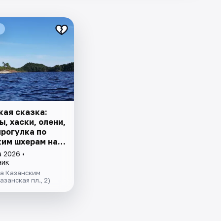
кая сказка:
, хаски, олени,
прогулка по
им шхерам на
 знакомство с
 2026 •
ской кирхой.
ник
за Казанским
азанская пл., 2)