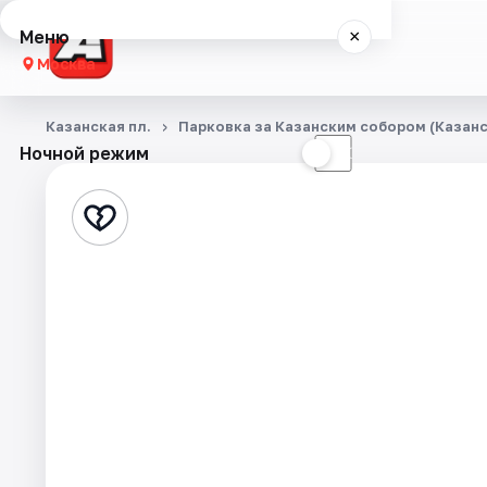
Меню
×
Москва
Концерты
Казанская пл.
Парковка за Казанским собором (Казанск
Ночной режим
☀
☾
Города
Площадки
Артисты
Рейтинги