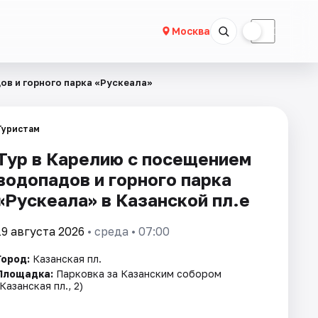
☀
☾
Москва
ов и горного парка «Рускеала»
Туристам
Тур в Карелию с посещением
водопадов и горного парка
«Рускеала» в Казанской пл.е
19 августа 2026
• среда • 07:00
Город:
Казанская пл.
Площадка:
Парковка за Казанским собором
(Казанская пл., 2)