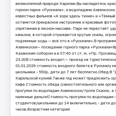
великолепной природе Карелии.Вы насладитесь кра
горном парке «Рускеала», и водопадами Ахвенкоски
известных фильмов «А зори здесь тихие» и «Тёмный
останется прекрасное настроение и красивые фотог
спрятанная в лесном массиве. Парк не перестаёт уд
каньона, в которой отражаются крутые скалы, огро
подземные ходы — всё это в «Рускеале».В програм
Ахвенкоски— посещение горного парка «Рускеала»Вре
Казанским собором и в 07:40 от ст. м. «Пр. Просве
23.30В стоимость входит:— проезд на туристическо
01.01.2026 стоимость входного билета в Рускеалу м
школьники - 550р, дети до 7 лет бесплатно.Обед:В "
Карельской кухней.Также гид может предложить ор
кафе.Стоимость обеда (самостоятельного или органи
прогулки по водопадам Ахвенкоски/тропа Сказок, а
наличные деньги!Стоимость прогулки по водопадам:-
студентов/школьники до 14 включительно;- дети до
часов.Возрастная категория: