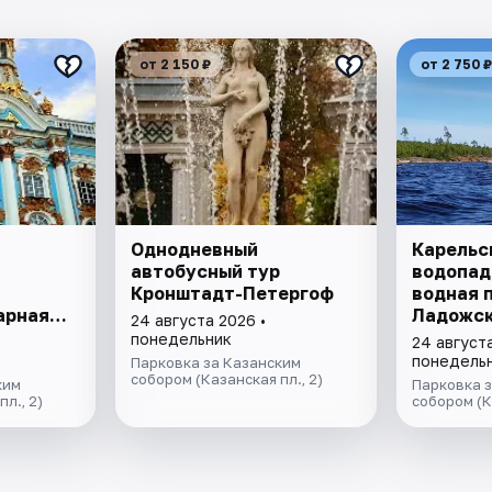
от 2 150 ₽
от 2 750 ₽
Однодневный
Карельс
автобусный тур
водопады
Кронштадт-Петергоф
водная 
арная
Ладожск
24 августа 2026 •
таны
катере,
понедельник
24 августа
 день"
лютеран
понедель
Парковка за Казанским
собором (Казанская пл., 2)
ким
Парковка 
л., 2)
собором (К