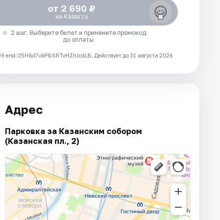
от 2 690 ₽
на Kassir.ru
2 шаг. Выберите билет и примените промокод
до оплаты
 erid: 25H8d7vbP8SRTvHZrUcdLB.
Действует до 31 августа 2026
Адрес
Парковка за Казанским собором
(Казанская пл., 2)