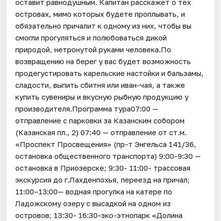
оставит равнодушным. Капитан расскажет о тех
островах, мимо которых будете проплывать, и
обязательно причалит к одному из них, чтобы вы
смогли прогуляться и полюбоваться дикой
природой, нетронутой руками человека.По
возвращению на берег у вас будет возможность
продегустировать карельские настойки и бальзамы,
сладости, выпить сбитня или иван-чая, а также
купить сувениры и вкусную рыбную продукцию у
производителя.Программа тура07:00 —
отправление с парковки за Казанским собором
(Казанская пл., 2) 07:40 — отправление от ст.м.
«Проспект Просвещения» (пр-т Энгельса 141/36,
остановка общественного транспорта) 9:00-9:30 —
остановка в Приозерске; 9:30- 11:00- трассовая
экскурсия до г.Лахденпохья, переезд на причал;
11:00–13:00— водная прогулка на катере по
Ладожскому озеру с высадкой на одном из
островов; 13:30- 16:30-эко-этнопарк «Долина