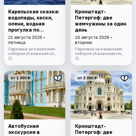
Карельская сказка:
​​​​​​​Кронштадт-
водопады, хаски,
Петергоф: две
олени, водная
жемчужины за один
прогулка по
день
Ладожским шхерам
21 августа 2026 •
18 августа 2026 •
на катере,
пятница
вторник
знакомство с
Парковка за Казанским
Парковка за Казанским
лютеранской
собором (Казанская пл.,
собором (Казанская пл.,
2)
2)
кирхой.
от 1 390 ₽
от 2 390 ₽
Автобусная
​​​​​​​Кронштадт-
экскурсия в
Петергоф: две