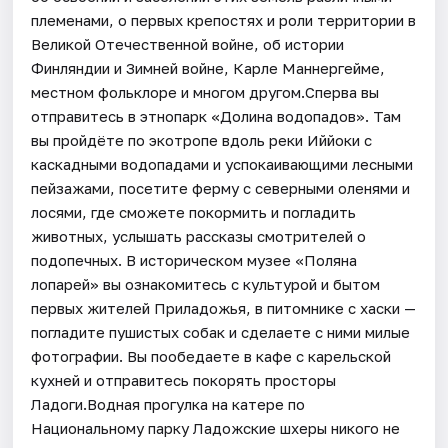
племенами, о первых крепостях и роли территории в
Великой Отечественной войне, об истории
Финляндии и Зимней войне, Карле Маннергейме,
местном фольклоре и многом другом.Сперва вы
отправитесь в этнопарк «Долина водопадов». Там
вы пройдёте по экотропе вдоль реки Иййоки с
каскадными водопадами и успокаивающими лесными
пейзажами, посетите ферму с северными оленями и
лосями, где сможете покормить и погладить
животных, услышать рассказы смотрителей о
подопечных. В историческом музее «Поляна
лопарей» вы ознакомитесь с культурой и бытом
первых жителей Приладожья, в питомнике с хаски —
погладите пушистых собак и сделаете с ними милые
фотографии. Вы пообедаете в кафе с карельской
кухней и отправитесь покорять просторы
Ладоги.Водная прогулка на катере по
Национальному парку Ладожские шхеры никого не