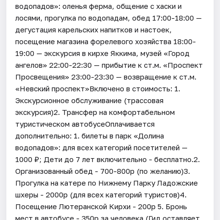
водопадов»: оленья ферма, общение с хаски и
лосями, прогулка по водопадам, обед 17:00-18:00 —
дегустация карельских напитков и настоек,
посещение магазина форелевого хозяйства 18:00-
19:00 — экскурсия в кирхе Яккима, музей «Город
ангелов» 22:00-22:30 — прибытие к ст.м. «Проспект
Просвещения» 23:00-23:30 — возвращение к ст.м.
«Невский проспект»Включено в стоимость: 1.
Экскурсионное обслуживание (трассовая
экскурсия)2. Трансфер на комфортабельном
туристическом автобусеОплачивается
дополнительно: 1. билеты в парк «Долина
водопадов»: для всех категорий посетителей —
1000 ₽; Дети до 7 лет включительно - бесплатно.2.
Организованный обед - 700-800р (по желанию)3.
Прогулка на катере по Нижнему Парку Ладожские
шхеры - 2000р (для всех категорий туристов)4.
Посещение Лютеранской Кирхи - 200р 5. Бронь
мест в автобусе - 350р за человека.(Гид оставляет