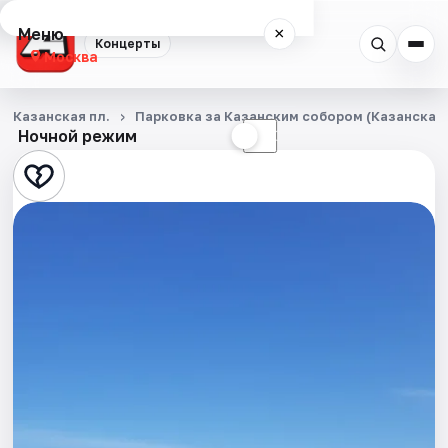
Меню
×
Концерты
Москва
Концерты
Казанская пл.
Парковка за Казанским собором (Казанская п
Ночной режим
☀
☾
Города
Площадки
Артисты
Рейтинги