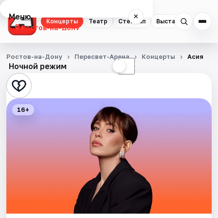
Меню
×
Концерты
Театр
Стендап
Выставки
Квест
Ростов-на-Дону
Концерты
Ростов-на-Дону
Пересвет-Арена
Концерты
Асия
Ночной режим
☀
☾
Театр
Стендап
16+
Выставки
Квесты
Экскурсии
Спорт
События