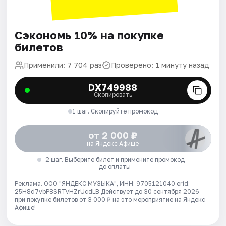
Сэкономь 10% на покупке
билетов
Применили: 7 704 раз
Проверено: 1 минуту назад
DX749988
Скопировать
1 шаг. Скопируйте промокод
от 2 000 ₽
на Яндекс Афише
2 шаг. Выберите билет и примените промокод
до оплаты
Реклама. ООО "ЯНДЕКС МУЗЫКА", ИНН: 9705121040 erid:
25H8d7vbP8SRTvHZrUcdLB
Действует до 30 сентября 2026
при покупке билетов от 3 000 ₽ на это мероприятие на Яндекс
Афише!