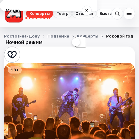
Меню
×
Концерты
Театр
Стендап
Выставки
Квест
Ростов-на-Дону
Концерты
Ростов-на-Дону
Подземка
Концерты
Роковой год
Ночной режим
☀
☾
Театр
Стендап
18+
Выставки
Квесты
Экскурсии
Спорт
События