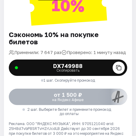
10%
Сэкономь 10% на покупке
билетов
Применили: 7 647 раз
Проверено: 1 минуту назад
DX749988
Скопировать
1 шаг. Скопируйте промокод
от 1 500 ₽
на Яндекс Афише
2 шаг. Выберите билет и примените промокод
до оплаты
Реклама. ООО "ЯНДЕКС МУЗЫКА", ИНН: 9705121040 erid:
25H8d7vbP8SRTvHZrUcdLB
Действует до 30 сентября 2026
при покупке билетов от 3 000 ₽ на это мероприятие на Яндекс