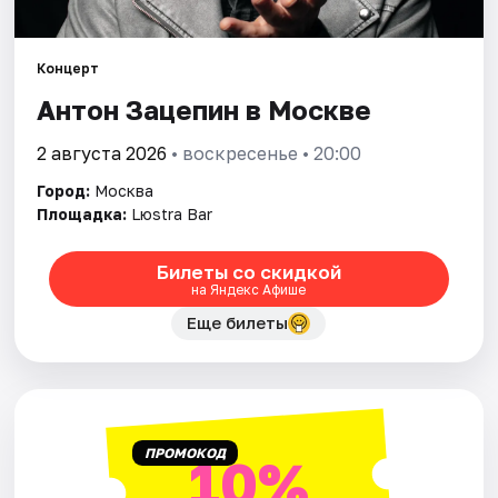
Города
Концерт
Антон Зацепин в Москве
Площадки
2 августа 2026
• воскресенье • 20:00
Артисты
Город:
Москва
Рейтинги
Площадка:
Lюstra Bar
Билеты со скидкой
на Яндекс Афише
Еще билеты
ПРОМОКОД
10%