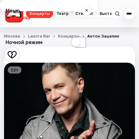
Меню
×
Концерты
Театр
Стендап
Выставки
Квест
Москва
Концерты
Москва
Lюstra Bar
Концерты
Антон Зацепин
Ночной режим
☀
☾
Театр
Стендап
12+
Выставки
Квесты
Экскурсии
Спорт
События