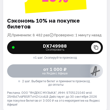
Сэкономь 10% на покупке
билетов
Применили: 8 482 раз
Проверено: 1 минуту назад
DX749988
Скопировать
1 шаг. Скопируйте промокод
от 1 000 ₽
на Яндекс Афише
2 шаг. Выберите билет и примените промокод
до оплаты
Реклама. ООО "ЯНДЕКС МУЗЫКА", ИНН: 9705121040 erid:
25H8d7vbP8SRTvHZrUcdLB
Действует до 30 сентября 2026
при покупке билетов от 3 000 ₽ на это мероприятие на Яндекс
Афише!