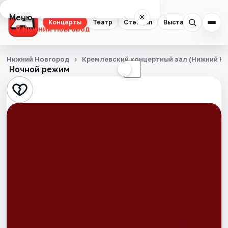
Меню
×
Концерты
Театр
Стендап
Выставки
Квест
Нижний Новгород
Концерты
Нижний Новгород
Кремлевский концертный зал (Нижний Н
Ночной режим
☀
☾
Театр
Стендап
Выставки
Квесты
Экскурсии
Спорт
События