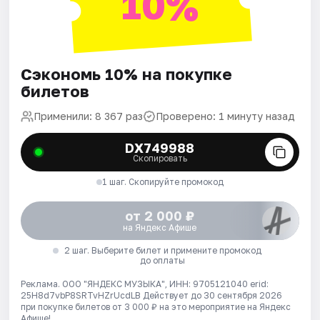
10%
Сэкономь 10% на покупке
билетов
Применили: 8 367 раз
Проверено: 1 минуту назад
DX749988
Скопировать
1 шаг. Скопируйте промокод
от 2 000 ₽
на Яндекс Афише
2 шаг. Выберите билет и примените промокод
до оплаты
Реклама. ООО "ЯНДЕКС МУЗЫКА", ИНН: 9705121040 erid:
25H8d7vbP8SRTvHZrUcdLB
Действует до 30 сентября 2026
при покупке билетов от 3 000 ₽ на это мероприятие на Яндекс
Афише!