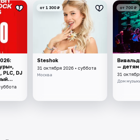
от 1 300 ₽
от 700 ₽
2026:
Steshok
Вивальд
уры»,
— детям
31 октября 2026 • суббота
 PLC, DJ
31 октябр
Москва
ный
Дом музык
суббота