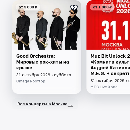
от 3 000 ₽
от 1 000 ₽
Good Orchestra:
Muz Bit Unlock 
Мировые рок-хиты на
«Комната культ
крыше
Андрей Катиков,
M.E.G. + секрет
31 октября 2026 • суббота
гость
31 октября 2026 • 
Omega Rooftop
МТС Live Холл
→
Все концерты в Москве