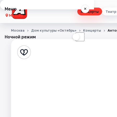
Меню
×
Концерты
Театр
Москва
Концерты
Москва
Дом культуры «Октябрь»
Концерты
Анто
Ночной режим
☀
☾
Театр
Стендап
Выставки
Квесты
Экскурсии
Спорт
События