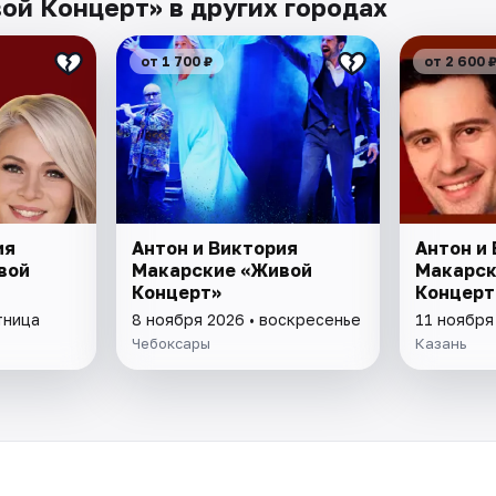
ой Концерт» в других городах
от 1 700 ₽
от 2 600 
ия
Антон и Виктория
Антон и
вой
Макарские «Живой
Макарск
Концерт»
Концерт
тница
8 ноября 2026 • воскресенье
11 ноября
Чебоксары
Казань