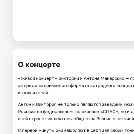
Города
Площадки
Артисты
Рейтинги
О концерте
«Живой концерт» Виктории и Антона Макарских — я
за пределы привычного формата эстрадного концерт
исполнителей.
Антон и Виктория не только являются звёздами мюз
России» на федеральном телеканале «СПАС», но и д
всей стране как лекторы общества Знание с лекцие
С первой минуты они влюбляют в себя зал своим то