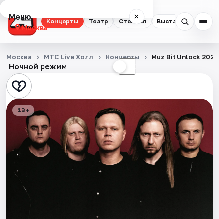
Меню
×
Концерты
Театр
Стендап
Выставки
Квест
Москва
Концерты
Москва
MTC Live Холл
Концерты
Muz Bit Unlock 2026
Ночной режим
☀
☾
Театр
Стендап
18+
Выставки
Квесты
Экскурсии
Спорт
События