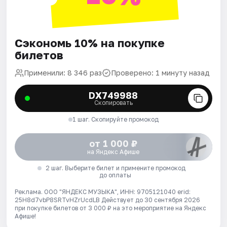
Сэкономь 10% на покупке
билетов
Применили: 8 346 раз
Проверено: 1 минуту назад
DX749988
Скопировать
1 шаг. Скопируйте промокод
от 1 000 ₽
на Яндекс Афише
2 шаг. Выберите билет и примените промокод
до оплаты
Реклама. ООО "ЯНДЕКС МУЗЫКА", ИНН: 9705121040 erid:
25H8d7vbP8SRTvHZrUcdLB
Действует до 30 сентября 2026
при покупке билетов от 3 000 ₽ на это мероприятие на Яндекс
Афише!