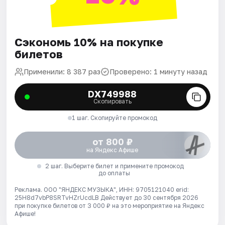
Сэкономь 10% на покупке
билетов
Применили: 8 387 раз
Проверено: 1 минуту назад
DX749988
Скопировать
1 шаг. Скопируйте промокод
от 800 ₽
на Яндекс Афише
2 шаг. Выберите билет и примените промокод
до оплаты
Реклама. ООО "ЯНДЕКС МУЗЫКА", ИНН: 9705121040 erid:
25H8d7vbP8SRTvHZrUcdLB
Действует до 30 сентября 2026
при покупке билетов от 3 000 ₽ на это мероприятие на Яндекс
Афише!