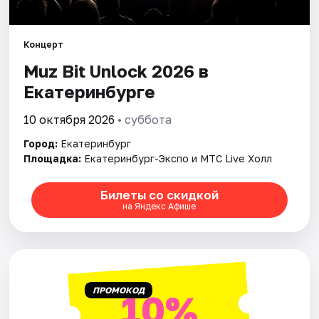
Города
Концерт
Muz Bit Unlock 2026 в
Площадки
Екатеринбурге
Артисты
10 октября 2026
• суббота
Рейтинги
Город:
Екатеринбург
Площадка:
Екатеринбург-Экспо и МТС Live Холл
Билеты со скидкой
на Яндекс Афише
ПРОМОКОД
10%