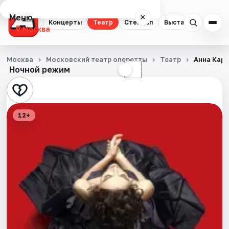
Меню
×
Концерты
Театр
Стендап
Выставки
Квест
Москва
Концерты
Москва
Московский театр оперетты
Театр
Анна Кар
Ночной режим
☀
☾
Театр
Стендап
12+
Выставки
Квесты
Экскурсии
Спорт
События