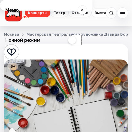
Меню
×
Концерты
Театр
Стендап
Выставки
Квест
Москва
Концерты
Москва
Мастерская театрального художника Давида Боро
Ночной режим
☀
☾
Театр
Стендап
6+
Выставки
Квесты
Экскурсии
Спорт
События