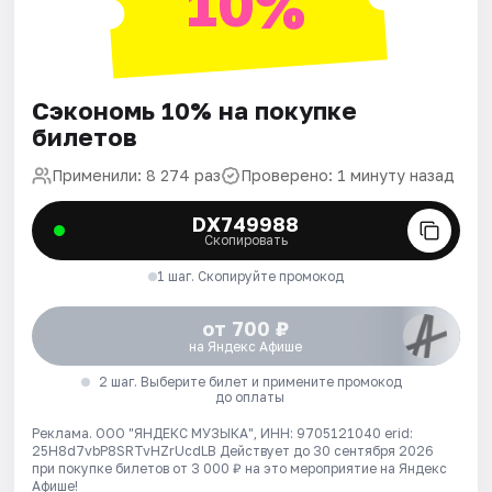
10%
Сэкономь 10% на покупке
билетов
Применили: 8 274 раз
Проверено: 1 минуту назад
DX749988
Скопировать
1 шаг. Скопируйте промокод
от 700 ₽
на Яндекс Афише
2 шаг. Выберите билет и примените промокод
до оплаты
Реклама. ООО "ЯНДЕКС МУЗЫКА", ИНН: 9705121040 erid:
25H8d7vbP8SRTvHZrUcdLB
Действует до 30 сентября 2026
при покупке билетов от 3 000 ₽ на это мероприятие на Яндекс
Афише!