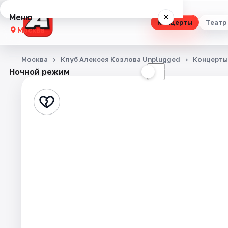
Меню
×
Концерты
Театр
Москва
Концерты
Москва
Клуб Алексея Козлова Unplugged
Концерты
Ночной режим
☀
☾
Театр
Стендап
Выставки
Квесты
Экскурсии
Спорт
События