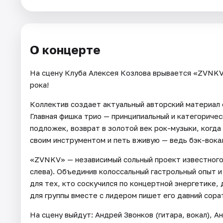
Города
О концерте
Площадки
На сцену Клуба Алексея Козлова врывается «ZVNKV»
Артисты
рока!
Рейтинги
Коллектив создает актуальный авторский материал 
Главная фишка трио — принципиальный и категоричес
подложек, возврат в золотой век рок-музыки, когда
своим инструментом и петь вживую — ведь бэк-вока
«ZVNKV» — независимый сольный проект известного 
слева). Объединив колоссальный гастрольный опыт и
для тех, кто соскучился по концертной энергетике,
для группы вместе с лидером пишет его давний сора
На сцену выйдут: Андрей Звонков (гитара, вокал), 