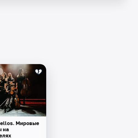
ellos. Мировые
ы на
елях