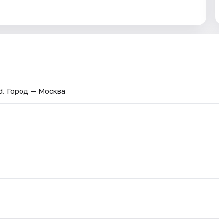
d
. Город — Москва.
.