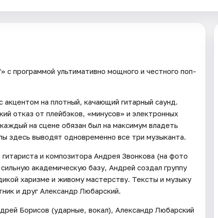
 с программой ультимативно мощного и честного поп-
с акцентом на плотный, качающий гитарный саунд.
кий отказ от плейбэков, «минусов» и электронных
 каждый на сцене обязан был на максимум владеть
лы здесь выводят одновременно все три музыканта.
гитариста и композитора Андрея Звонкова (на фото
 сильную академическую базу, Андрей создал группу
 дикой харизме и живому мастерству. Тексты и музыку
тник и друг Александр Любарский.
Андрей Борисов (ударные, вокал), Александр Любарский