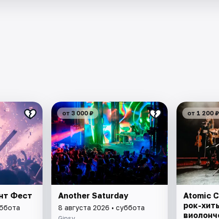
от 3 000 ₽
от 1 200 ₽
ант Фест
Another Saturday
Atomic C
рок-хит
уббота
8 августа 2026 • суббота
виолонч
Gipsy