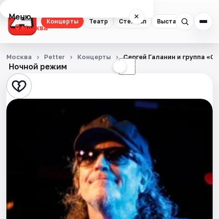
Меню
×
Концерты
Театр
Стендап
Выставки
Квест
Москва
Концерты
Москва
Petter
Концерты
Сергей Галанин и группа «С
Ночной режим
☀
☾
Театр
Стендап
Выставки
Квесты
Экскурсии
Спорт
События